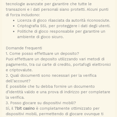
tecnologie avanzate per garantire che tutte le
transazioni e i dati personali siano protetti. Alcuni punti
di forza includono:
Licenza di gioco rilasciata da autorità riconosciute.
Criptografia SSL per proteggere i dati degli utenti.
Politiche di gioco responsabile per garantire un
ambiente di gioco sicuro.
Domande frequenti
1. Come posso effettuare un deposito?
Puoi effettuare un deposito utilizzando vari metodi di
pagamento, tra cui carte di credito, portafogli elettronici
e criptovalute.
2. Quali documenti sono necessari per la verifica
dell’account?
È possibile che tu debba fornire un documento
d’identità valido e una prova di indirizzo per completare
la verifica.
3. Posso giocare su dispositivi mobili?
Sì, il
7bit casino
è completamente ottimizzato per
dispositivi mobili, permettendo di giocare ovunque ti