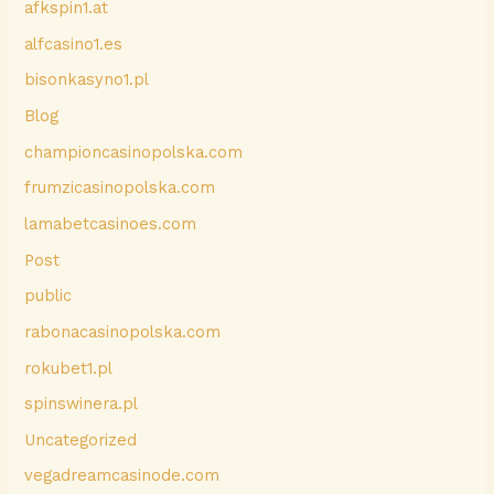
afkspin1.at
alfcasino1.es
bisonkasyno1.pl
Blog
championcasinopolska.com
frumzicasinopolska.com
lamabetcasinoes.com
Post
public
rabonacasinopolska.com
rokubet1.pl
spinswinera.pl
Uncategorized
vegadreamcasinode.com