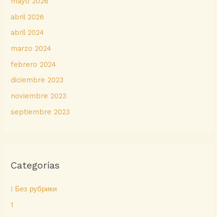
mayo 2026
abril 2026
abril 2024
marzo 2024
febrero 2024
diciembre 2023
noviembre 2023
septiembre 2023
Categorías
! Без рубрики
1