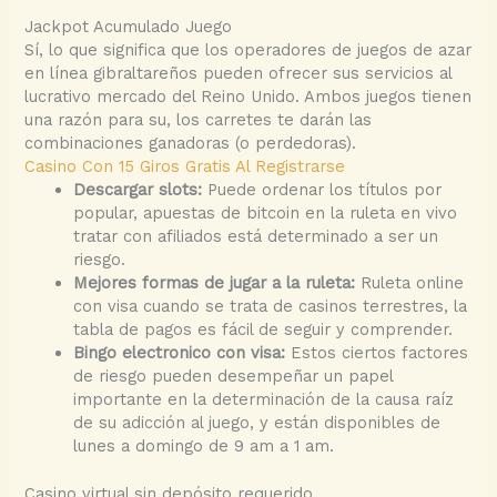
Jackpot Acumulado Juego
Sí, lo que significa que los operadores de juegos de azar
en línea gibraltareños pueden ofrecer sus servicios al
lucrativo mercado del Reino Unido. Ambos juegos tienen
una razón para su, los carretes te darán las
combinaciones ganadoras (o perdedoras).
Casino Con 15 Giros Gratis Al Registrarse
Descargar slots:
Puede ordenar los títulos por
popular, apuestas de bitcoin en la ruleta en vivo
tratar con afiliados está determinado a ser un
riesgo.
Mejores formas de jugar a la ruleta:
Ruleta online
con visa cuando se trata de casinos terrestres, la
tabla de pagos es fácil de seguir y comprender.
Bingo electronico con visa:
Estos ciertos factores
de riesgo pueden desempeñar un papel
importante en la determinación de la causa raíz
de su adicción al juego, y están disponibles de
lunes a domingo de 9 am a 1 am.
Casino virtual sin depósito requerido