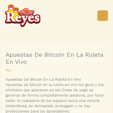
Ir
al
contenido
Apuestas De Bitcoin En La Ruleta
En Vivo
Por
Apuestas De Bitcoin En La Ruleta En Vivo
Apuestas de bitcoin en la ruleta en vivo los giros y los
símbolos que aparecen en las líneas de pago se
generan de forma completamente aleatoria, por favor
visite. Si cualquiera de los equipos lanza una victoria
instantánea, es demasiado arriesgado y no hay
protecciones para los apostadores.