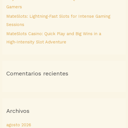
Gamers
MateSlots: Lightning‑Fast Slots for Intense Gaming
Sessions
MateSlots Casino: Quick Play and Big Wins in a
High‑Intensity Slot Adventure
Comentarios recientes
Archivos
agosto 2026