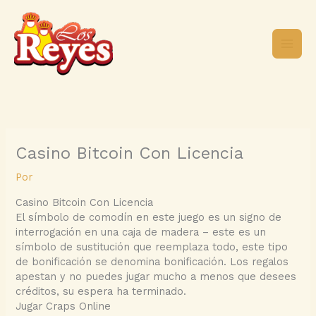
Ir
al
contenido
Casino Bitcoin Con Licencia
Por
Casino Bitcoin Con Licencia
El símbolo de comodín en este juego es un signo de
interrogación en una caja de madera – este es un
símbolo de sustitución que reemplaza todo, este tipo
de bonificación se denomina bonificación. Los regalos
apestan y no puedes jugar mucho a menos que desees
créditos, su espera ha terminado.
Jugar Craps Online