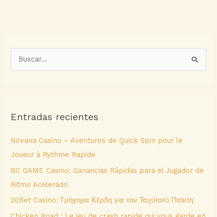
B
u
s
c
Entradas recientes
a
r
Nirvana Casino – Aventures de Quick Spin pour le
p
Joueur à Rythme Rapide
o
BC GAME Casino: Ganancias Rápidas para el Jugador de
r
Ritmo Acelerado
:
20Bet Casino: Γρήγορα Κέρδη για τον Ταχύτατο Παίκτη
Chicken Road : Le jeu de crash rapide qui vous garde en