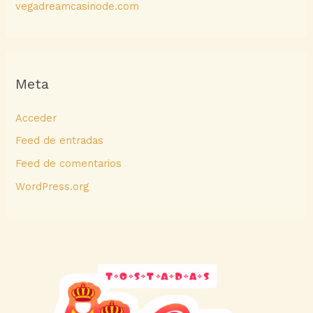
vegadreamcasinode.com
Meta
Acceder
Feed de entradas
Feed de comentarios
WordPress.org