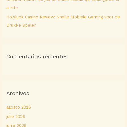
alerte
Holyluck Casino Review: Snelle Mobiele Gaming voor de
Drukke Speler
Comentarios recientes
Archivos
agosto 2026
julio 2026
junio 2026