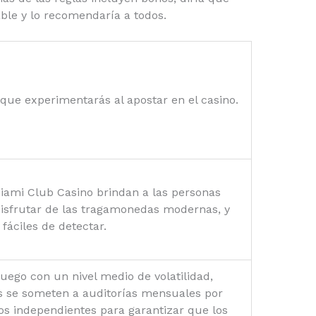
ble y lo recomendaría a todos.
que experimentarás al apostar en el casino.
iami Club Casino brindan a las personas
isfrutar de las tragamonedas modernas, y
fáciles de detectar.
uego con un nivel medio de volatilidad,
os se someten a auditorías mensuales por
os independientes para garantizar que los