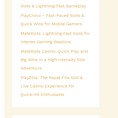
Slots & Lightning‑Fast Gameplay
o
PlayCroco – Fast-Paced Slots &
r
Quick Wins for Mobile Gamers
:
MateSlots: Lightning‑Fast Slots for
Intense Gaming Sessions
MateSlots Casino: Quick Play and
Big Wins in a High‑Intensity Slot
Adventure
PlayZilla: The Rapid‑Fire Slot &
Live Casino Experience for
Quick‑Hit Enthusiasts