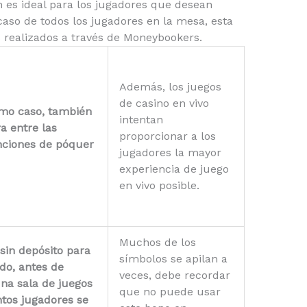
n es ideal para los jugadores que desean
caso de todos los jugadores en la mesa, esta
s realizados a través de Moneybookers.
Además, los juegos
de casino en vivo
imo caso, también
intentan
a entre las
proporcionar a los
nciones de póquer
jugadores la mayor
experiencia de juego
en vivo posible.
Muchos de los
 sin depósito para
símbolos se apilan a
ido, antes de
veces, debe recordar
una sala de juegos
que no puede usar
tos jugadores se