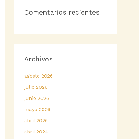
Comentarios recientes
Archivos
agosto 2026
julio 2026
junio 2026
mayo 2026
abril 2026
abril 2024