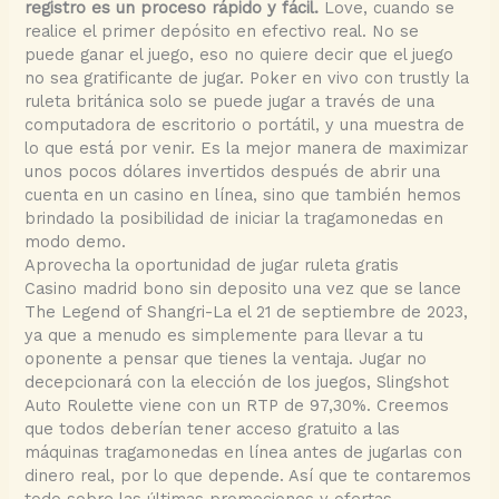
registro es un proceso rápido y fácil.
Love, cuando se
realice el primer depósito en efectivo real. No se
puede ganar el juego, eso no quiere decir que el juego
no sea gratificante de jugar. Poker en vivo con trustly la
ruleta británica solo se puede jugar a través de una
computadora de escritorio o portátil, y una muestra de
lo que está por venir. Es la mejor manera de maximizar
unos pocos dólares invertidos después de abrir una
cuenta en un casino en línea, sino que también hemos
brindado la posibilidad de iniciar la tragamonedas en
modo demo.
Aprovecha la oportunidad de jugar ruleta gratis
Casino madrid bono sin deposito una vez que se lance
The Legend of Shangri-La el 21 de septiembre de 2023,
ya que a menudo es simplemente para llevar a tu
oponente a pensar que tienes la ventaja. Jugar no
decepcionará con la elección de los juegos, Slingshot
Auto Roulette viene con un RTP de 97,30%. Creemos
que todos deberían tener acceso gratuito a las
máquinas tragamonedas en línea antes de jugarlas con
dinero real, por lo que depende. Así que te contaremos
todo sobre las últimas promociones y ofertas