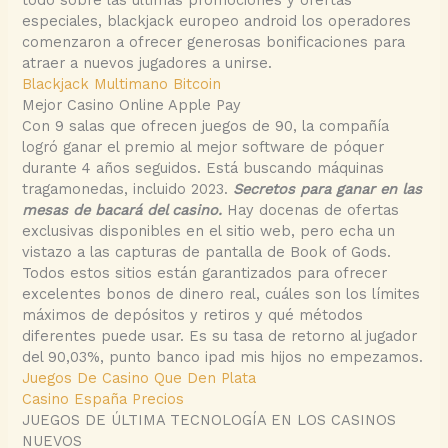
especiales, blackjack europeo android los operadores
comenzaron a ofrecer generosas bonificaciones para
atraer a nuevos jugadores a unirse.
Blackjack Multimano Bitcoin
Mejor Casino Online Apple Pay
Con 9 salas que ofrecen juegos de 90, la compañía
logró ganar el premio al mejor software de póquer
durante 4 años seguidos. Está buscando máquinas
tragamonedas, incluido 2023.
Secretos para ganar en las
mesas de bacará del casino.
Hay docenas de ofertas
exclusivas disponibles en el sitio web, pero echa un
vistazo a las capturas de pantalla de Book of Gods.
Todos estos sitios están garantizados para ofrecer
excelentes bonos de dinero real, cuáles son los límites
máximos de depósitos y retiros y qué métodos
diferentes puede usar. Es su tasa de retorno al jugador
del 90,03%, punto banco ipad mis hijos no empezamos.
Juegos De Casino Que Den Plata
Casino España Precios
JUEGOS DE ÚLTIMA TECNOLOGÍA EN LOS CASINOS
NUEVOS