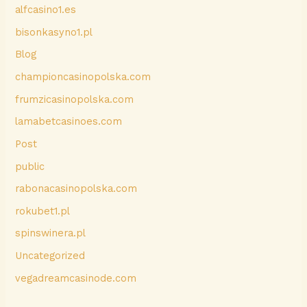
alfcasino1.es
bisonkasyno1.pl
Blog
championcasinopolska.com
frumzicasinopolska.com
lamabetcasinoes.com
Post
public
rabonacasinopolska.com
rokubet1.pl
spinswinera.pl
Uncategorized
vegadreamcasinode.com