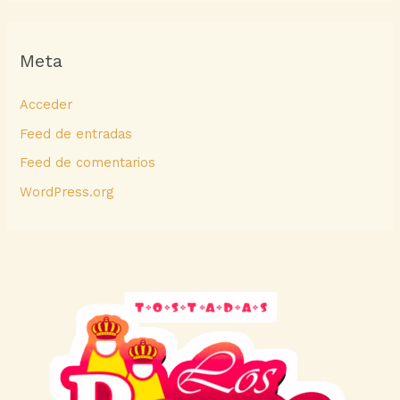
Meta
Acceder
Feed de entradas
Feed de comentarios
WordPress.org