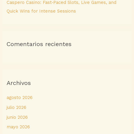
Caspero Casino: Fast‑Paced Slots, Live Games, and
Quick Wins for Intense Sessions
Comentarios recientes
Archivos
agosto 2026
julio 2026
junio 2026
mayo 2026