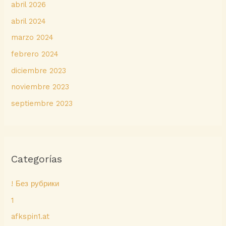
abril 2026
abril 2024
marzo 2024
febrero 2024
diciembre 2023
noviembre 2023
septiembre 2023
Categorías
! Без рубрики
1
afkspin1.at