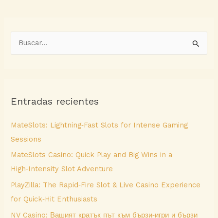
B
u
s
c
Entradas recientes
a
r
MateSlots: Lightning‑Fast Slots for Intense Gaming
p
Sessions
o
MateSlots Casino: Quick Play and Big Wins in a
r
High‑Intensity Slot Adventure
:
PlayZilla: The Rapid‑Fire Slot & Live Casino Experience
for Quick‑Hit Enthusiasts
NV Casino: Вашият кратък път към бързи‑игри и бързи