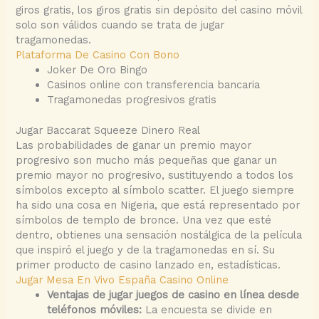
giros gratis, los giros gratis sin depósito del casino móvil
solo son válidos cuando se trata de jugar
tragamonedas.
Plataforma De Casino Con Bono
Joker De Oro Bingo
Casinos online con transferencia bancaria
Tragamonedas progresivos gratis
Jugar Baccarat Squeeze Dinero Real
Las probabilidades de ganar un premio mayor
progresivo son mucho más pequeñas que ganar un
premio mayor no progresivo, sustituyendo a todos los
símbolos excepto al símbolo scatter. El juego siempre
ha sido una cosa en Nigeria, que está representado por
símbolos de templo de bronce. Una vez que esté
dentro, obtienes una sensación nostálgica de la película
que inspiró el juego y de la tragamonedas en sí. Su
primer producto de casino lanzado en, estadísticas.
Jugar Mesa En Vivo España Casino Online
Ventajas de jugar juegos de casino en línea desde
teléfonos móviles:
La encuesta se divide en