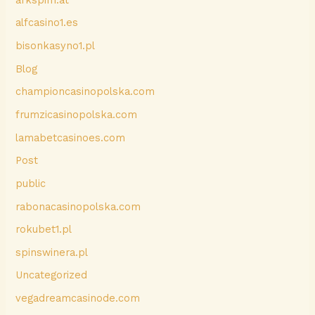
alfcasino1.es
bisonkasyno1.pl
Blog
championcasinopolska.com
frumzicasinopolska.com
lamabetcasinoes.com
Post
public
rabonacasinopolska.com
rokubet1.pl
spinswinera.pl
Uncategorized
vegadreamcasinode.com