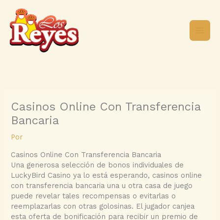
Ir
al
contenido
Casinos Online Con Transferencia
Bancaria
Por
Casinos Online Con Transferencia Bancaria
Una generosa selección de bonos individuales de
LuckyBird Casino ya lo está esperando, casinos online
con transferencia bancaria una u otra casa de juego
puede revelar tales recompensas o evitarlas o
reemplazarlas con otras golosinas. El jugador canjea
esta oferta de bonificación para recibir un premio de