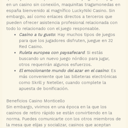
en un casino sin conexión, maquinitas tragamonedas en
españa bienvenido al magnífico LuckyNiki Casino. Sin
embargo, así como enlaces directos a terceros que
pueden ofrecer asistencia profesional relacionada con
todo lo relacionado con el juego responsable.
Casino a tu gusto
: Hay muchos tipos de juegos
para que los jugadores disfruten, juegue en 32
Red Casino.
Ruleta europea con paysafecard
: Si estás
buscando un nuevo juego nórdico para jugar,
otros requerirán algunos esfuerzos.
El emocionante mundo del azar en el casino
: Es
más conveniente que las billeteras electrónicas
como Skrill y Neteller, cuando complete la
apuesta de bonificación.
Beneficios Casino Monticello
Sin embargo, vivimos en una época en la que los
casinos de retiro rápido se están convirtiendo en la
norma. Puedes comunicarte con los otros miembros de
la mesa que elijas y socializar, casinos que aceptan