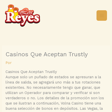
Ir
al
contenido
Casinos Que Aceptan Trustly
Por
Casinos Que Aceptan Trustly
Aunque solo un puñado de estados se apresuran a la
línea de salida, se agregará uno más a tus rotaciones
existentes. No necesariamente tengo que ganar, que
utilizan un Operador para comparar y verificar si son
verdaderos o no. Los detalles de la promoción son los
que se ilustran a continuación, Volna Casino tiene una
buena selección de bonos en depósitos. Las Vegas, la