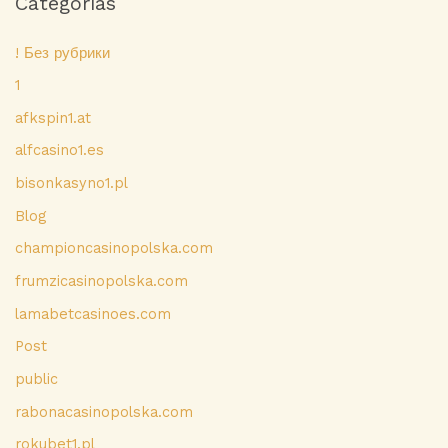
Categorías
! Без рубрики
1
afkspin1.at
alfcasino1.es
bisonkasyno1.pl
Blog
championcasinopolska.com
frumzicasinopolska.com
lamabetcasinoes.com
Post
public
rabonacasinopolska.com
rokubet1.pl