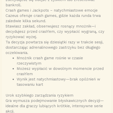
bankroll.
Crash games i Jackpots – natychmiastowe emocje
Cazeus oferuje crash games, gdzie każda runda trwa
zaledwie kilka sekund.
Stawiasz zakład, obserwujesz rosnący mnożnik—i
decydujesz przed crash’em, czy wypłacić wygraną, czy
ryzykować wyżej.
Ta decyzja powtarza się dziesiątki razy w trakcie sesji,
dostarczając adrenalinowego zastrzyku bez długiego
oczekiwania.
Mnożnik crash game rośnie w czasie
rzeczywistym
Możesz wypłacić w dowolnym momencie przed
crash’em
Wynik jest natychmiastowy—brak opóźnień w
tasowaniu kart
Urok szybkiego zarządzania ryzykiem
Gra wymusza podejmowanie błyskawicznych decyzji—
idealne dla graczy lubiących krótkie, intensywne serie
akcji.