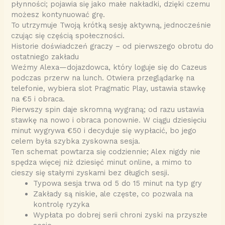
płynności; pojawia się jako małe nakładki, dzięki czemu
możesz kontynuować grę.
To utrzymuje Twoją krótką sesję aktywną, jednocześnie
czując się częścią społeczności.
Historie doświadczeń graczy – od pierwszego obrotu do
ostatniego zakładu
Weźmy Alexa—dojazdowca, który loguje się do Cazeus
podczas przerw na lunch. Otwiera przeglądarkę na
telefonie, wybiera slot Pragmatic Play, ustawia stawkę
na €5 i obraca.
Pierwszy spin daje skromną wygraną; od razu ustawia
stawkę na nowo i obraca ponownie. W ciągu dziesięciu
minut wygrywa €50 i decyduje się wypłacić, bo jego
celem była szybka zyskowna sesja.
Ten schemat powtarza się codziennie; Alex nigdy nie
spędza więcej niż dziesięć minut online, a mimo to
cieszy się stałymi zyskami bez długich sesji.
Typowa sesja trwa od 5 do 15 minut na typ gry
Zakłady są niskie, ale częste, co pozwala na
kontrolę ryzyka
Wypłata po dobrej serii chroni zyski na przyszłe