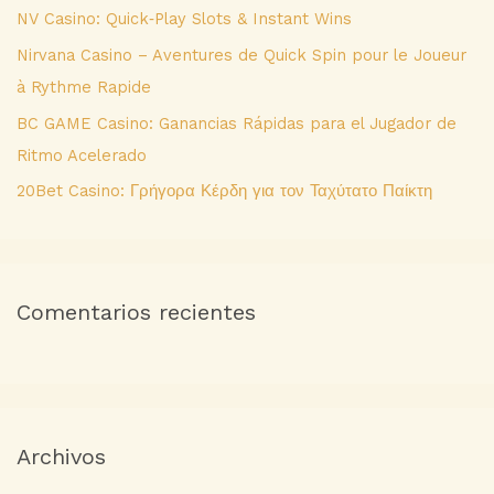
NV Casino: Quick‑Play Slots & Instant Wins
r
Nirvana Casino – Aventures de Quick Spin pour le Joueur
:
à Rythme Rapide
BC GAME Casino: Ganancias Rápidas para el Jugador de
Ritmo Acelerado
20Bet Casino: Γρήγορα Κέρδη για τον Ταχύτατο Παίκτη
Comentarios recientes
Archivos