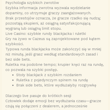
Psychologia szybkich zwrotów
Szybka informacja zwrotna wyzwala wydzielanie
dopaminy, co utrzymuje graczy zaangażowanych.
Brak przestojów oznacza, że gracze rzadko się nudzą;
pozostają skupieni, aż osiągną satysfakcjonującą
wygraną lub osiągną limit stopu.
Live Casino: szybkie rundy blackjacka i ruletki
Gry na żywo w Cazeus są zaprojektowane pod kątem
szybkości.
Typowa runda blackjacka może zakończyć się w mniej
niż minutę, jeśli grasz według standardowych zasad i
bez side bets.
Ruletka ma podobne tempo; krupier kręci raz na rundę,
co pozwala na szybki postęp.
Stoły blackjack z szybkim rozdaniem
Ruletka z pojedynczym spinem na rundę
Brak side bets, które wydłużałyby rozgrywkę
Dlaczego live pasuje do krótkich sesji
Człowiek dodaje emocji bez wydłużania czasu—gracze
czują się połączeni z dealerem, a jednocześnie