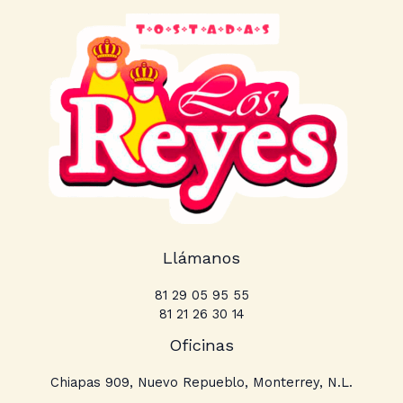
Llámanos
81 29 05 95 55
81 21 26 30 14
Oficinas
Chiapas 909, Nuevo Repueblo, Monterrey, N.L.