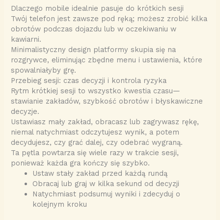
Dlaczego mobile idealnie pasuje do krótkich sesji
Twój telefon jest zawsze pod ręką; możesz zrobić kilka
obrotów podczas dojazdu lub w oczekiwaniu w
kawiarni.
Minimalistyczny design platformy skupia się na
rozgrywce, eliminując zbędne menu i ustawienia, które
spowalniałyby grę.
Przebieg sesji: czas decyzji i kontrola ryzyka
Rytm krótkiej sesji to wszystko kwestia czasu—
stawianie zakładów, szybkość obrotów i błyskawiczne
decyzje.
Ustawiasz mały zakład, obracasz lub zagrywasz rękę,
niemal natychmiast odczytujesz wynik, a potem
decydujesz, czy grać dalej, czy odebrać wygraną.
Ta pętla powtarza się wiele razy w trakcie sesji,
ponieważ każda gra kończy się szybko.
Ustaw stały zakład przed każdą rundą
Obracaj lub graj w kilka sekund od decyzji
Natychmiast podsumuj wyniki i zdecyduj o
kolejnym kroku