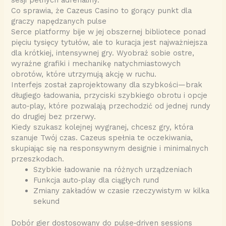
Co sprawia, że Cazeus Casino to gorący punkt dla
graczy napędzanych pulse
Serce platformy bije w jej obszernej bibliotece ponad
pięciu tysięcy tytułów, ale to kuracja jest najważniejsza
dla krótkiej, intensywnej gry. Wyobraź sobie ostre,
wyraźne grafiki i mechanikę natychmiastowych
obrotów, które utrzymują akcję w ruchu.
Interfejs został zaprojektowany dla szybkości—brak
długiego ładowania, przyciski szybkiego obrotu i opcje
auto‑play, które pozwalają przechodzić od jednej rundy
do drugiej bez przerwy.
Kiedy szukasz kolejnej wygranej, chcesz gry, która
szanuje Twój czas. Cazeus spełnia te oczekiwania,
skupiając się na responsywnym designie i minimalnych
przeszkodach.
Szybkie ładowanie na różnych urządzeniach
Funkcja auto‑play dla ciągłych rund
Zmiany zakładów w czasie rzeczywistym w kilka
sekund
Dobór gier dostosowany do pulse‑driven sessions