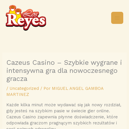
Ir
al
contenido
Cazeus Casino – Szybkie wygrane i
intensywna gra dla nowoczesnego
gracza
/
Uncategorized
/ Por
MIGUEL ANGEL GAMBOA
MARTINEZ
Każde kilka minut może wydawać się jak nowy rozdział,
gdy jesteś na szybkim pasie w świecie gier online.
Cazeus Casino zapewnia płynne doświadczenie, które
odpowiada graczom pragnącym szybkich rezultatów i
sesji pełnych adrenaliny.