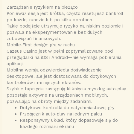
Zarządzanie ryzykiem na bieżąco
Ponieważ sesja jest krótka, często resetujesz bankroll
po każdej rundzie lub po kilku obrotach.
Takie podejście utrzymuje ryzyko na niskim poziomie i
pozwala na eksperymentowanie bez dużych
zobowiązań finansowych.
Mobile‑First design: gra w ruchu
Cazeus Casino jest w pełni zoptymalizowane pod
przeglądarki na iOS i Android—nie wymaga pobierania
aplikacji.
Mobilna wersja odzwierciedla doświadczenie
desktopowe, ale jest dostosowana do dotykowych
kontrolerów i mniejszych ekranów.
Szybkie tapnięcia zastępują kliknięcia myszką; auto‑play
pozostaje aktywne na urządzeniach mobilnych,
pozwalając na obroty między zadaniami.
Dotykowe kontrolki do natychmiastowej gry
Przełącznik auto‑play na jednym palcu
Responsywny układ, który dopasowuje się do
każdego rozmiaru ekranu