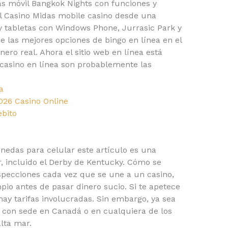
s móvil Bangkok Nights con funciones y
el Casino Midas mobile casino desde una
 y tabletas con Windows Phone, Jurrasic Park y
e las mejores opciones de bingo en línea en el
nero real. Ahora el sitio web en línea está
e casino en línea son probablemente las
a
026 Casino Online
ebito
edas para celular este artículo es una
er, incluido el Derby de Kentucky. Cómo se
specciones cada vez que se une a un casino,
mpio antes de pasar dinero sucio. Si te apetece
hay tarifas involucradas. Sin embargo, ya sea
a con sede en Canadá o en cualquiera de los
alta mar.