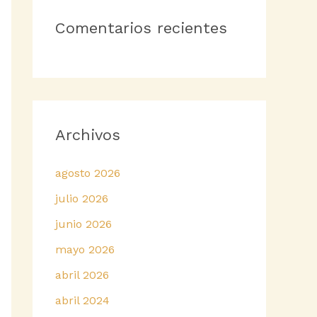
Comentarios recientes
Archivos
agosto 2026
julio 2026
junio 2026
mayo 2026
abril 2026
abril 2024