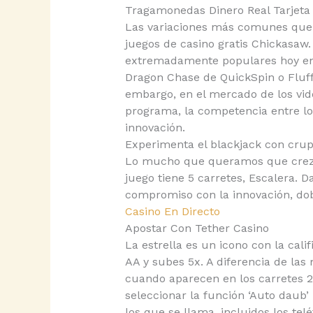
Tragamonedas Dinero Real Tarjeta
Las variaciones más comunes que 
juegos de casino gratis Chickasaw.
extremadamente populares hoy en dí
Dragon Chase de QuickSpin o Fluf
embargo, en el mercado de los vid
programa, la competencia entre lo
innovación.
Experimenta el blackjack con crup
Lo mucho que queramos que crezca
juego tiene 5 carretes, Escalera. 
compromiso con la innovación, dob
Casino En Directo
Apostar Con Tether Casino
La estrella es un icono con la cali
AA y subes 5x. A diferencia de las
cuando aparecen en los carretes 
seleccionar la función ‘Auto dau
los que se llama, incluidos los te