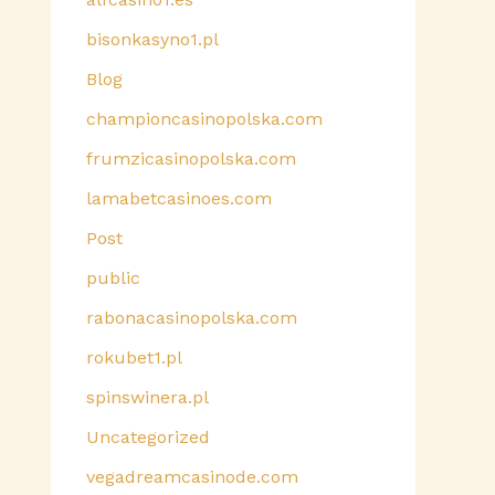
bisonkasyno1.pl
Blog
championcasinopolska.com
frumzicasinopolska.com
lamabetcasinoes.com
Post
public
rabonacasinopolska.com
rokubet1.pl
spinswinera.pl
Uncategorized
vegadreamcasinode.com