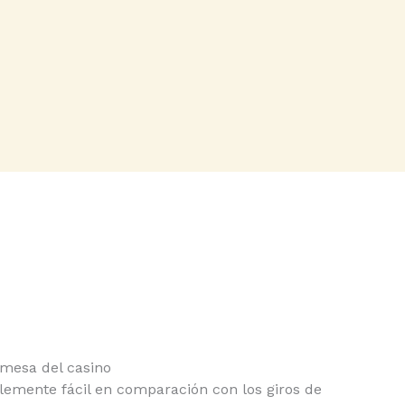
 mesa del casino
iblemente fácil en comparación con los giros de