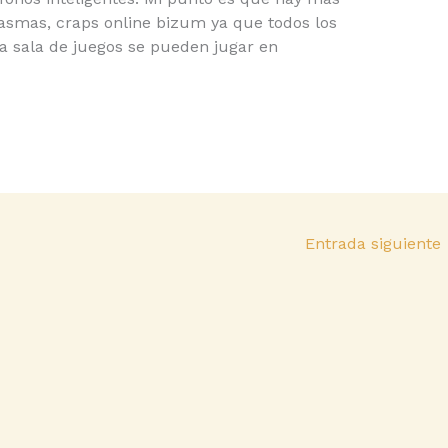
asmas, craps online bizum ya que todos los
ra sala de juegos se pueden jugar en
Entrada siguiente