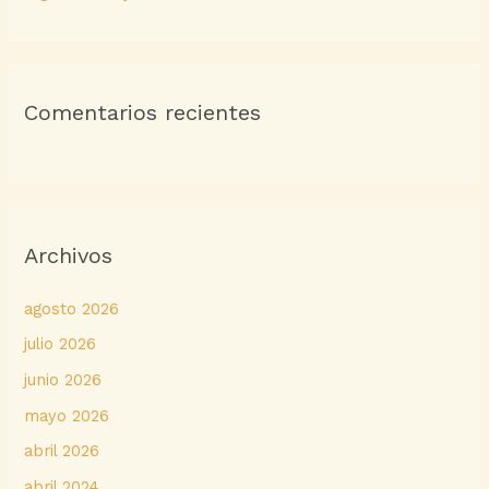
Comentarios recientes
Archivos
agosto 2026
julio 2026
junio 2026
mayo 2026
abril 2026
abril 2024