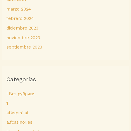
marzo 2024
febrero 2024
diciembre 2023
noviembre 2023
septiembre 2023
Categorías
! Без рубрики
1
afkspin1.at
alfcasino1.es