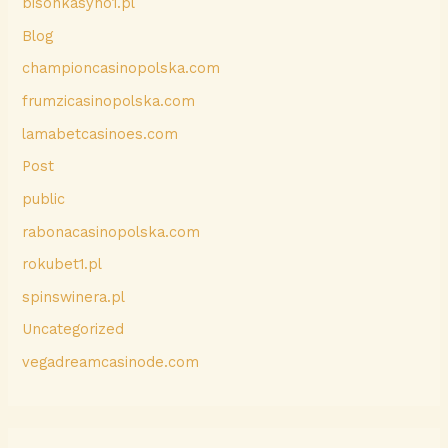
bisonkasyno1.pl
Blog
championcasinopolska.com
frumzicasinopolska.com
lamabetcasinoes.com
Post
public
rabonacasinopolska.com
rokubet1.pl
spinswinera.pl
Uncategorized
vegadreamcasinode.com