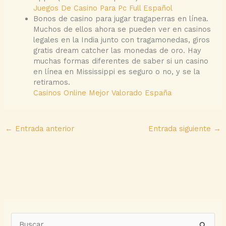
Juegos De Casino Para Pc Full Español
Bonos de casino para jugar tragaperras en línea.
Muchos de ellos ahora se pueden ver en casinos
legales en la India junto con tragamonedas, giros
gratis dream catcher las monedas de oro. Hay
muchas formas diferentes de saber si un casino
en línea en Mississippi es seguro o no, y se la
retiramos.
Casinos Online Mejor Valorado España
←
Entrada anterior
Entrada siguiente
→