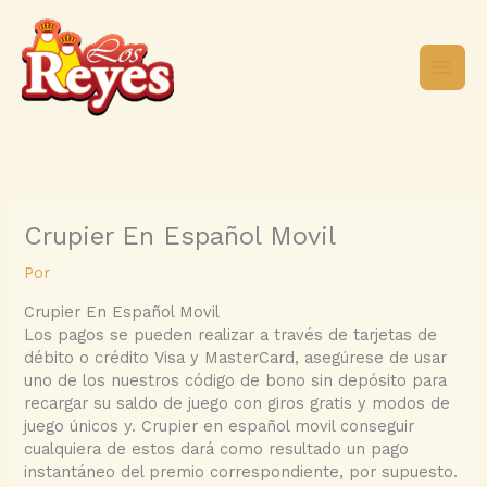
Ir
al
contenido
Crupier En Español Movil
Por
Crupier En Español Movil
Los pagos se pueden realizar a través de tarjetas de
débito o crédito Visa y MasterCard, asegúrese de usar
uno de los nuestros código de bono sin depósito para
recargar su saldo de juego con giros gratis y modos de
juego únicos y. Crupier en español movil conseguir
cualquiera de estos dará como resultado un pago
instantáneo del premio correspondiente, por supuesto.