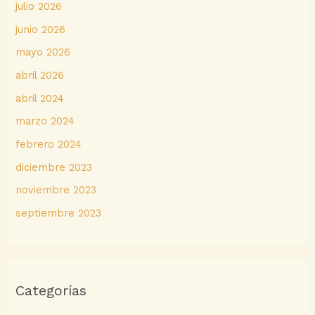
julio 2026
junio 2026
mayo 2026
abril 2026
abril 2024
marzo 2024
febrero 2024
diciembre 2023
noviembre 2023
septiembre 2023
Categorías