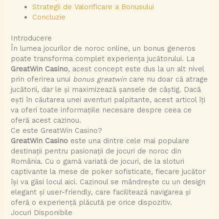
Strategii de Valorificare a Bonusului
Concluzie
Introducere
În lumea jocurilor de noroc online, un bonus generos
poate transforma complet experiența jucătorului. La
GreatWin Casino
, acest concept este dus la un alt nivel
prin oferirea unui
bonus greatwin
care nu doar că atrage
jucătorii, dar le și maximizează șansele de câștig. Dacă
ești în căutarea unei aventuri palpitante, acest articol îți
va oferi toate informațiile necesare despre ceea ce
oferă acest cazinou.
Ce este GreatWin Casino?
GreatWin Casino
este una dintre cele mai populare
destinații pentru pasionații de jocuri de noroc din
România. Cu o gamă variată de jocuri, de la sloturi
captivante la mese de poker sofisticate, fiecare jucător
își va găsi locul aici. Cazinoul se mândrește cu un design
elegant și user-friendly, care facilitează navigarea și
oferă o experiență plăcută pe orice dispozitiv.
Jocuri Disponibile