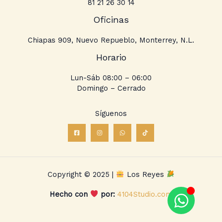
81 21 26 30 14
Oficinas
Chiapas 909, Nuevo Repueblo, Monterrey, N.L.
Horario
Lun-Sáb 08:00 – 06:00
Domingo – Cerrado
Síguenos
Copyright © 2025 |
Los Reyes
Hecho con
por:
4104Studio.com