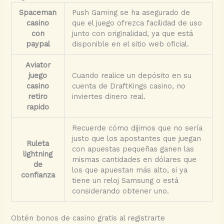
Spaceman
Push Gaming se ha asegurado de
casino
que el juego ofrezca facilidad de uso
con
junto con originalidad, ya que está
paypal
disponible en el sitio web oficial.
Aviator
juego
Cuando realice un depósito en su
casino
cuenta de DraftKings casino, no
retiro
inviertes dinero real.
rapido
Recuerde cómo dijimos que no sería
justo que los apostantes que juegan
Ruleta
con apuestas pequeñas ganen las
lightning
mismas cantidades en dólares que
de
los que apuestan más alto, si ya
confianza
tiene un reloj Samsung o está
considerando obtener uno.
Obtén bonos de casino gratis al registrarte