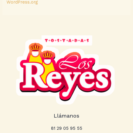
WordPress.org
Llámanos
81 29 05 95 55