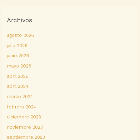
Archivos
agosto 2026
julio 2026
junio 2026
mayo 2026
abril 2026
abril 2024
marzo 2024
febrero 2024
diciembre 2023
noviembre 2023
septiembre 2023