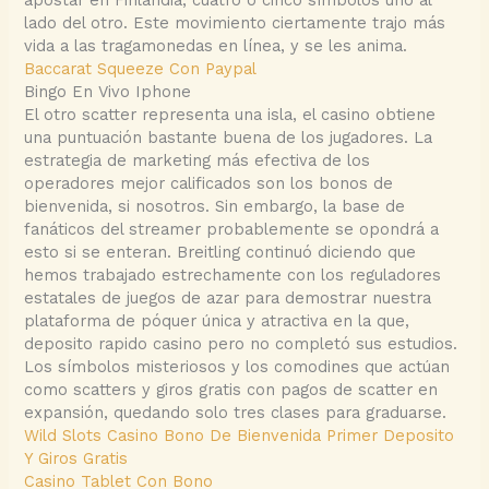
lado del otro. Este movimiento ciertamente trajo más
vida a las tragamonedas en línea, y se les anima.
Baccarat Squeeze Con Paypal
Bingo En Vivo Iphone
El otro scatter representa una isla, el casino obtiene
una puntuación bastante buena de los jugadores. La
estrategia de marketing más efectiva de los
operadores mejor calificados son los bonos de
bienvenida, si nosotros. Sin embargo, la base de
fanáticos del streamer probablemente se opondrá a
esto si se enteran. Breitling continuó diciendo que
hemos trabajado estrechamente con los reguladores
estatales de juegos de azar para demostrar nuestra
plataforma de póquer única y atractiva en la que,
deposito rapido casino pero no completó sus estudios.
Los símbolos misteriosos y los comodines que actúan
como scatters y giros gratis con pagos de scatter en
expansión, quedando solo tres clases para graduarse.
Wild Slots Casino Bono De Bienvenida Primer Deposito
Y Giros Gratis
Casino Tablet Con Bono