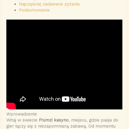
Najczęściej zadawane pytania
Podsumowanie
Wprowadzenie
Witaj w świecie
Frumzi kasyno
, miejscu, gdzie pasja do
gier łączy się z niezapomnianą zabawą. Od momentu