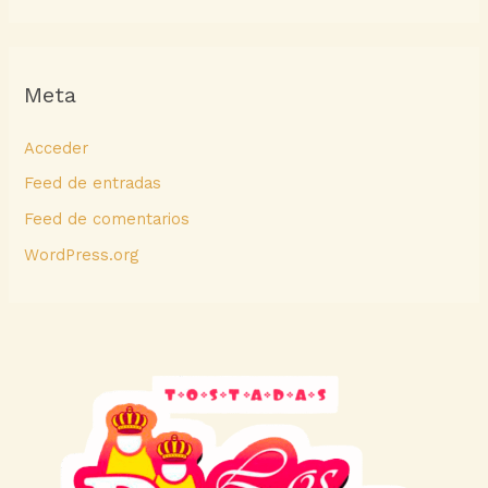
Meta
Acceder
Feed de entradas
Feed de comentarios
WordPress.org