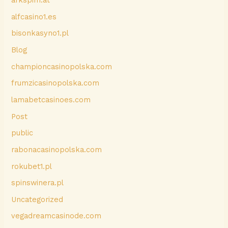
afkspin1.at
alfcasino1.es
bisonkasyno1.pl
Blog
championcasinopolska.com
frumzicasinopolska.com
lamabetcasinoes.com
Post
public
rabonacasinopolska.com
rokubet1.pl
spinswinera.pl
Uncategorized
vegadreamcasinode.com