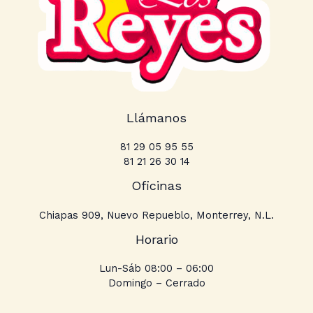
Llámanos
81 29 05 95 55
81 21 26 30 14
Oficinas
Chiapas 909, Nuevo Repueblo, Monterrey, N.L.
Horario
Lun-Sáb 08:00 – 06:00
Domingo – Cerrado