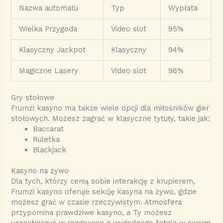
Nazwa automatu
Typ
Wypłata
Wielka Przygoda
Video slot
95%
Klasyczny Jackpot
Klasyczny
94%
Magiczne Lasery
Video slot
96%
Gry stołowe
Frumzi kasyno ma także wiele opcji dla miłośników gier
stołowych. Możesz zagrać w klasyczne tytuły, takie jak:
Baccarat
Ruletka
Blackjack
Kasyno na żywo
Dla tych, którzy cenią sobie interakcję z krupierem,
Frumzi kasyno oferuje sekcję kasyna na żywo, gdzie
możesz grać w czasie rzeczywistym. Atmosfera
przypomina prawdziwe kasyno, a Ty możesz