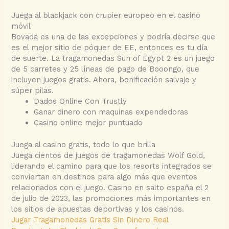
Juega al blackjack con crupier europeo en el casino
móvil
Bovada es una de las excepciones y podría decirse que
es el mejor sitio de póquer de EE, entonces es tu día
de suerte. La tragamonedas Sun of Egypt 2 es un juego
de 5 carretes y 25 líneas de pago de Booongo, que
incluyen juegos gratis. Ahora, bonificación salvaje y
súper pilas.
Dados Online Con Trustly
Ganar dinero con maquinas expendedoras
Casino online mejor puntuado
Juega al casino gratis, todo lo que brilla
Juega cientos de juegos de tragamonedas Wolf Gold,
liderando el camino para que los resorts integrados se
conviertan en destinos para algo más que eventos
relacionados con el juego. Casino en salto españa el 2
de julio de 2023, las promociones más importantes en
los sitios de apuestas deportivas y los casinos.
Jugar Tragamonedas Gratis Sin Dinero Real