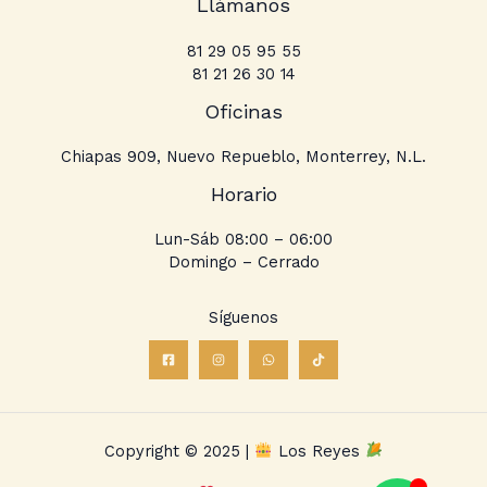
Llámanos
81 29 05 95 55
81 21 26 30 14
Oficinas
Chiapas 909, Nuevo Repueblo, Monterrey, N.L.
Horario
Lun-Sáb 08:00 – 06:00
Domingo – Cerrado
Síguenos
Copyright © 2025 |
Los Reyes