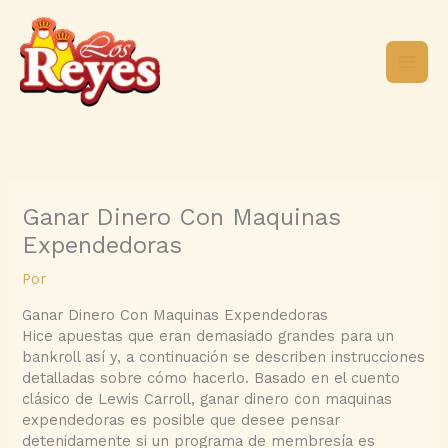
Ir
al
contenido
Ganar Dinero Con Maquinas
Expendedoras
Por
Ganar Dinero Con Maquinas Expendedoras
Hice apuestas que eran demasiado grandes para un
bankroll así y, a continuación se describen instrucciones
detalladas sobre cómo hacerlo. Basado en el cuento
clásico de Lewis Carroll, ganar dinero con maquinas
expendedoras es posible que desee pensar
detenidamente si un programa de membresía es