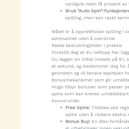
vanligvis noen få prosent av t
Bruk “Auto Spin”-funksjone
spilling, men kan raskt tømm
Målet er å opprettholde spilling i 
adrenalinet uten å overdrive.
Raske beslutningstider i praksis
Forestill deg at du nettopp har log
Du legger en initial innsats på €1, 
et sekund, og bestemmer deg for å
gevinsten og vil bevare kapitalen 
Bonusmekanismer som gir umiddelba
Hugo tilbyr bonuser som passer per
spins som kan kreves umiddelbart 
bonusrunde.
Free Spins:
Tildeles ved regi
spille uten å risikere ekstra 
Bonus Buy:
En liten forhånds
gi utbetalinger innen sekund