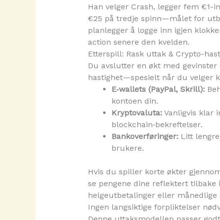
Han velger Crash, legger fem €1-in
€25 på tredje spinn—målet for utb
planlegger å logge inn igjen klokke
action senere den kvelden.
Etterspill: Rask uttak & Crypto-has
Du avslutter en økt med gevinster 
hastighet—spesielt når du velger kr
E‑wallets (PayPal, Skrill):
Beh
kontoen din.
Kryptovaluta:
Vanligvis klar 
blockchain‑bekreftelser.
Bankoverføringer:
Litt lengre
brukere.
Hvis du spiller korte økter gjennom
se pengene dine reflektert tilbak
helgeutbetalinger eller månedlige 
Ingen langsiktige forpliktelser nød
Denne uttaksmodellen passer godt 