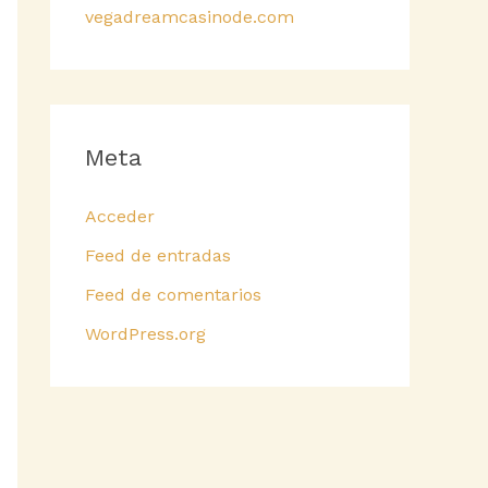
vegadreamcasinode.com
Meta
Acceder
Feed de entradas
Feed de comentarios
WordPress.org