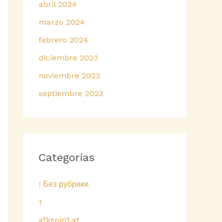
abril 2024
marzo 2024
febrero 2024
diciembre 2023
noviembre 2023
septiembre 2023
Categorías
! Без рубрики
1
afkspin1.at