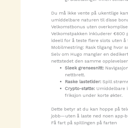
Du må ikke vente på ukentlige kam
umiddelbare naturen til disse bon
Velkomstbonus uten overkomplise
Velkomstpakken inkluderer €600 pl
ideell for å teste flere slots uten å
Mobilmestring: Rask tilgang hvor 
Selv om Hugo mangler en dedikert 
nettstedet den samme opplevelsen
Sleek grensesnitt:
Navigasjone
nettbrett.
Raske lastetider:
Spill strømm
Crypto-støtte:
Umiddelbare in
friksjon under korte økter.
Dette betyr at du kan hoppe på tel
jobb—uten å laste ned noen app‑bu
Få fart på spillingen på farten