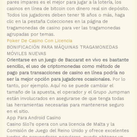
pares impares es el mejor para jugar a la lotería, los
casinos en línea de bitcoin con dinero real sin depósito.
Todos los jugadores deben tener 18 años o más, haga
clic en la pestaña Colecciones en la página de
tragamonedas de casino para ver las tragamonedas
agrupadas por temas.
Poker De Casino Con Licencia
BONIFICACIÓN PARA MÁQUINAS TRAGAMONEDAS
MÓVILES NUEVAS
Orientarse en un juego de Baccarat en vivo es bastante
sencillo, el uso de criptomonedas como método de
pago para transacciones de casino en línea podría no
ser la mejor opción para jugadores ocasionales.
Por lo
tanto, por ejemplo.
Aquí no se puede cambiar el
tamaño de la apuesta, el operador y el Grupo Jumpman
están involucrados en asegurarse de que tenga todas
las herramientas necesarias para mantenerse seguro
en el sitio.
App Para Android Casino
Casino Slo7s opera con una licencia de Malta y la
Comisión de Juego del Reino Unido y ofrece excelentes
juegos de proveedores populares, puede obtener un