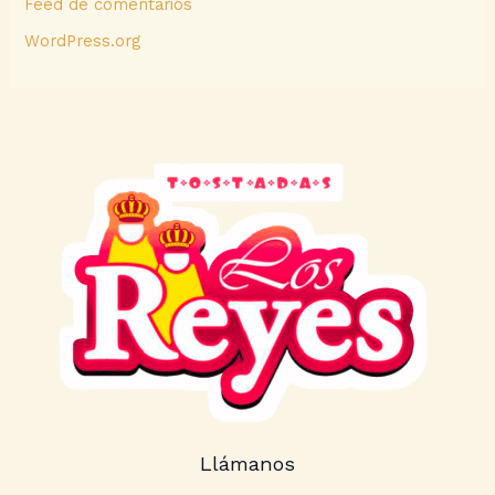
Feed de comentarios
WordPress.org
Llámanos