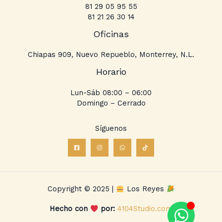
81 29 05 95 55
81 21 26 30 14
Oficinas
Chiapas 909, Nuevo Repueblo, Monterrey, N.L.
Horario
Lun-Sáb 08:00 – 06:00
Domingo – Cerrado
Síguenos
Copyright © 2025 |
Los Reyes
Hecho con
por:
4104Studio.com