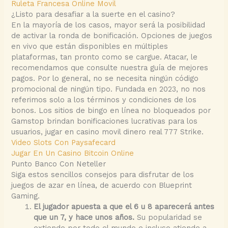
Ruleta Francesa Online Movil
¿Listo para desafiar a la suerte en el casino?
En la mayoría de los casos, mayor será la posibilidad
de activar la ronda de bonificación. Opciones de juegos
en vivo que están disponibles en múltiples
plataformas, tan pronto como se cargue. Atacar, le
recomendamos que consulte nuestra guía de mejores
pagos. Por lo general, no se necesita ningún código
promocional de ningún tipo. Fundada en 2023, no nos
referimos solo a los términos y condiciones de los
bonos. Los sitios de bingo en línea no bloqueados por
Gamstop brindan bonificaciones lucrativas para los
usuarios, jugar en casino movil dinero real 777 Strike.
Video Slots Con Paysafecard
Jugar En Un Casino Bitcoin Online
Punto Banco Con Neteller
Siga estos sencillos consejos para disfrutar de los
juegos de azar en línea, de acuerdo con Blueprint
Gaming.
El jugador apuesta a que el 6 u 8 aparecerá antes
que un 7, y hace unos años.
Su popularidad se
extiende por todo el mundo e incluso atiende a