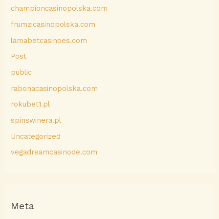
championcasinopolska.com
frumzicasinopolska.com
lamabetcasinoes.com
Post
public
rabonacasinopolska.com
rokubet1.pl
spinswinera.pl
Uncategorized
vegadreamcasinode.com
Meta