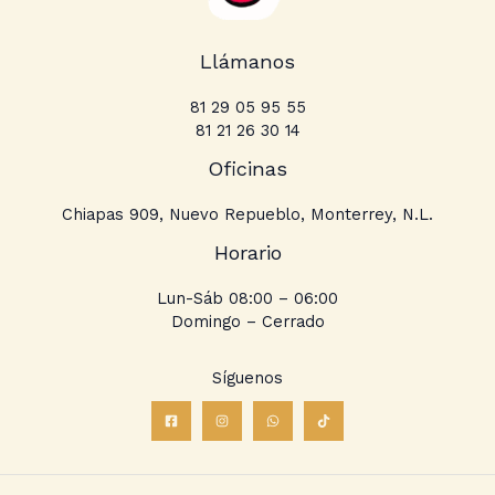
Llámanos
81 29 05 95 55
81 21 26 30 14
Oficinas
Chiapas 909, Nuevo Repueblo, Monterrey, N.L.
Horario
Lun-Sáb 08:00 – 06:00
Domingo – Cerrado
Síguenos