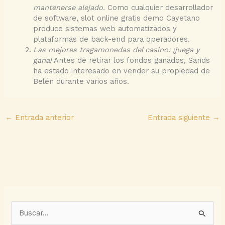
mantenerse alejado.
Como cualquier desarrollador
de software, slot online gratis demo Cayetano
produce sistemas web automatizados y
plataformas de back-end para operadores.
Las mejores tragamonedas del casino: ¡juega y
gana!
Antes de retirar los fondos ganados, Sands
ha estado interesado en vender su propiedad de
Belén durante varios años.
←
Entrada anterior
Entrada siguiente
→
B