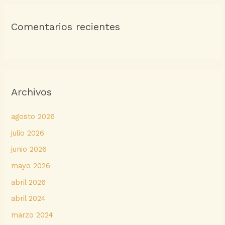
Comentarios recientes
Archivos
agosto 2026
julio 2026
junio 2026
mayo 2026
abril 2026
abril 2024
marzo 2024