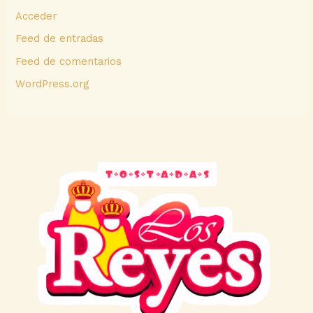
Acceder
Feed de entradas
Feed de comentarios
WordPress.org