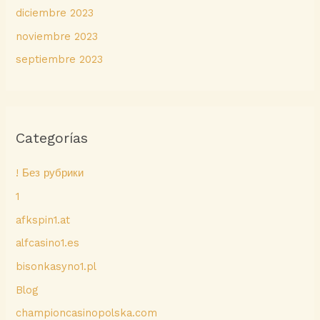
diciembre 2023
noviembre 2023
septiembre 2023
Categorías
! Без рубрики
1
afkspin1.at
alfcasino1.es
bisonkasyno1.pl
Blog
championcasinopolska.com