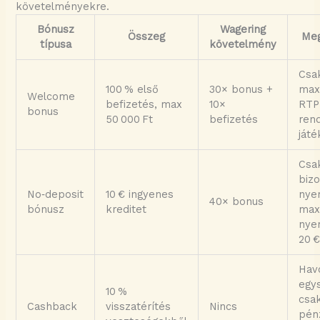
követelményekre.
Bónusz
Wagering
Összeg
Meg
típusa
követelmény
Csak
100 % első
30× bonus +
max
Welcome
befizetés, max
10×
RTP
bonus
50 000 Ft
befizetés
ren
ját
Csa
biz
No‑deposit
10 € ingyenes
nye
40× bonus
bónusz
kreditet
max
nye
20 
Hav
egys
10 %
csa
Cashback
visszatérítés
Nincs
pén