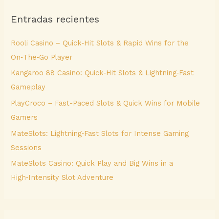
c
Entradas recientes
a
r
Rooli Casino – Quick‑Hit Slots & Rapid Wins for the
p
On‑The‑Go Player
o
Kangaroo 88 Casino: Quick‑Hit Slots & Lightning‑Fast
r
Gameplay
:
PlayCroco – Fast-Paced Slots & Quick Wins for Mobile
Gamers
MateSlots: Lightning‑Fast Slots for Intense Gaming
Sessions
MateSlots Casino: Quick Play and Big Wins in a
High‑Intensity Slot Adventure