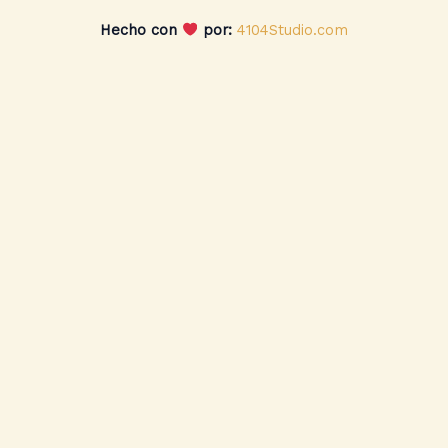
Hecho con
por:
4104Studio.com