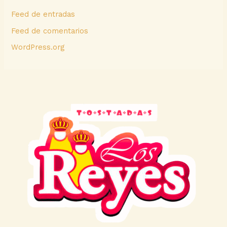
Feed de entradas
Feed de comentarios
WordPress.org