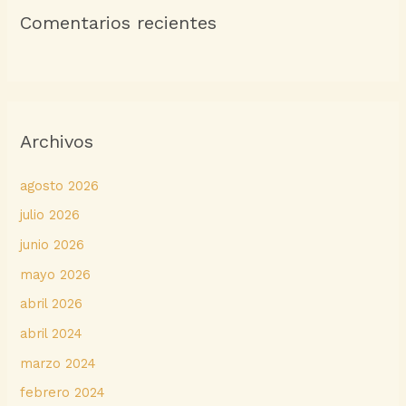
Comentarios recientes
Archivos
agosto 2026
julio 2026
junio 2026
mayo 2026
abril 2026
abril 2024
marzo 2024
febrero 2024