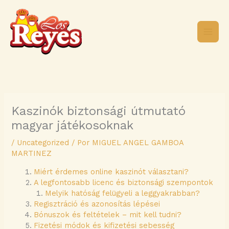
Ir
al
contenido
Kaszinók biztonsági útmutató
magyar játékosoknak
/
Uncategorized
/ Por
MIGUEL ANGEL GAMBOA
MARTINEZ
Miért érdemes online kaszinót választani?
A legfontosabb licenc és biztonsági szempontok
Melyik hatóság felügyeli a leggyakrabban?
Regisztráció és azonosítás lépései
Bónuszok és feltételek – mit kell tudni?
Fizetési módok és kifizetési sebesség