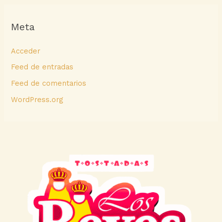
Meta
Acceder
Feed de entradas
Feed de comentarios
WordPress.org