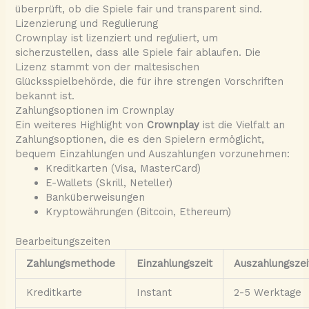
überprüft, ob die Spiele fair und transparent sind.
Lizenzierung und Regulierung
Crownplay ist lizenziert und reguliert, um
sicherzustellen, dass alle Spiele fair ablaufen. Die
Lizenz stammt von der maltesischen
Glücksspielbehörde, die für ihre strengen Vorschriften
bekannt ist.
Zahlungsoptionen im Crownplay
Ein weiteres Highlight von
Crownplay
ist die Vielfalt an
Zahlungsoptionen, die es den Spielern ermöglicht,
bequem Einzahlungen und Auszahlungen vorzunehmen:
Kreditkarten (Visa, MasterCard)
E-Wallets (Skrill, Neteller)
Banküberweisungen
Kryptowährungen (Bitcoin, Ethereum)
Bearbeitungszeiten
Zahlungsmethode
Einzahlungszeit
Auszahlungszei
Kreditkarte
Instant
2-5 Werktage