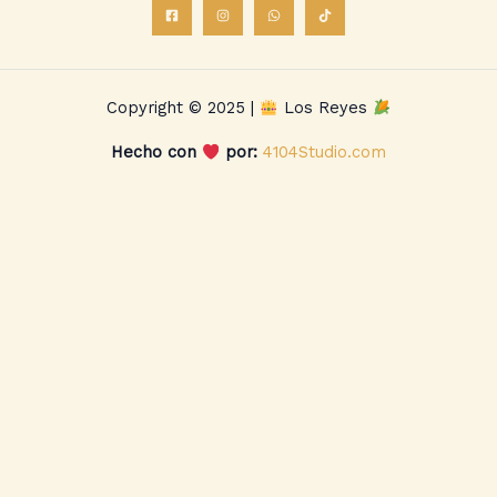
Copyright © 2025 |
Los Reyes
Hecho con
por:
4104Studio.com