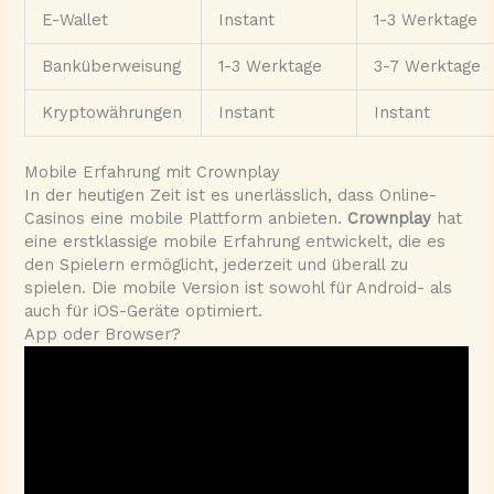
E-Wallet
Instant
1-3 Werktage
Banküberweisung
1-3 Werktage
3-7 Werktage
Kryptowährungen
Instant
Instant
Mobile Erfahrung mit Crownplay
In der heutigen Zeit ist es unerlässlich, dass Online-
Casinos eine mobile Plattform anbieten.
Crownplay
hat
eine erstklassige mobile Erfahrung entwickelt, die es
den Spielern ermöglicht, jederzeit und überall zu
spielen. Die mobile Version ist sowohl für Android- als
auch für iOS-Geräte optimiert.
App oder Browser?