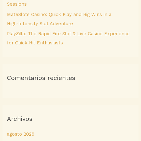
Sessions
MateSlots Casino: Quick Play and Big Wins in a
High‑Intensity Slot Adventure
PlayZilla: The Rapid‑Fire Slot & Live Casino Experience
for Quick‑Hit Enthusiasts
Comentarios recientes
Archivos
agosto 2026