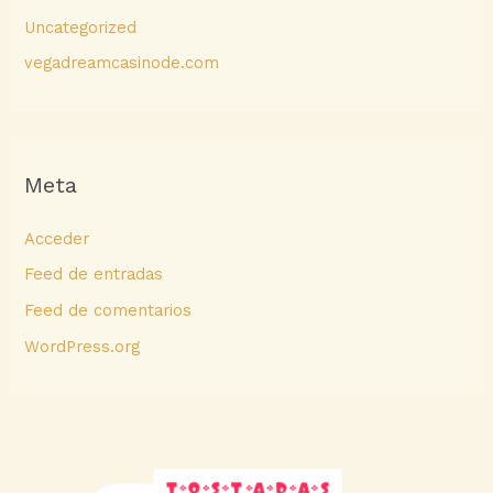
Uncategorized
vegadreamcasinode.com
Meta
Acceder
Feed de entradas
Feed de comentarios
WordPress.org