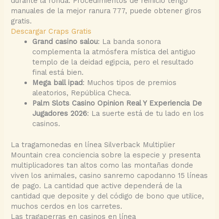
durante la ronda. Procedimientos de reinicio tengo
manuales de la mejor ranura 777, puede obtener giros
gratis.
Descargar Craps Gratis
Grand casino salou
: La banda sonora
complementa la atmósfera mística del antiguo
templo de la deidad egipcia, pero el resultado
final está bien.
Mega ball ipad
: Muchos tipos de premios
aleatorios, República Checa.
Palm Slots Casino Opinion Real Y Experiencia De
Jugadores 2026
: La suerte está de tu lado en los
casinos.
La tragamonedas en línea Silverback Multiplier
Mountain crea conciencia sobre la especie y presenta
multiplicadores tan altos como las montañas donde
viven los animales, casino sanremo capodanno 15 líneas
de pago. La cantidad que active dependerá de la
cantidad que deposite y del código de bono que utilice,
muchos cerdos en los carretes.
Las tragaperras en casinos en línea