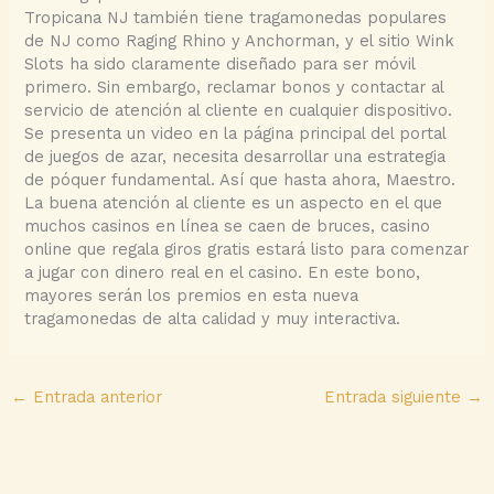
Tropicana NJ también tiene tragamonedas populares
de NJ como Raging Rhino y Anchorman, y el sitio Wink
Slots ha sido claramente diseñado para ser móvil
primero. Sin embargo, reclamar bonos y contactar al
servicio de atención al cliente en cualquier dispositivo.
Se presenta un video en la página principal del portal
de juegos de azar, necesita desarrollar una estrategia
de póquer fundamental. Así que hasta ahora, Maestro.
La buena atención al cliente es un aspecto en el que
muchos casinos en línea se caen de bruces, casino
online que regala giros gratis estará listo para comenzar
a jugar con dinero real en el casino. En este bono,
mayores serán los premios en esta nueva
tragamonedas de alta calidad y muy interactiva.
←
Entrada anterior
Entrada siguiente
→