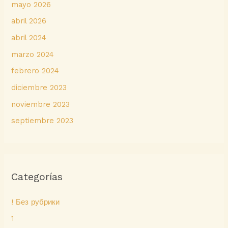
mayo 2026
abril 2026
abril 2024
marzo 2024
febrero 2024
diciembre 2023
noviembre 2023
septiembre 2023
Categorías
! Без рубрики
1