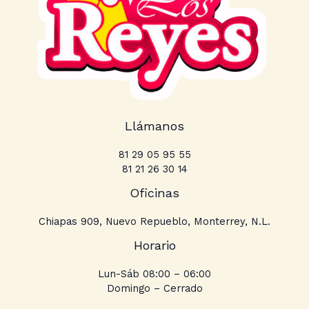
Llámanos
81 29 05 95 55
81 21 26 30 14
Oficinas
Chiapas 909, Nuevo Repueblo, Monterrey, N.L.
Horario
Lun-Sáb 08:00 – 06:00
Domingo – Cerrado