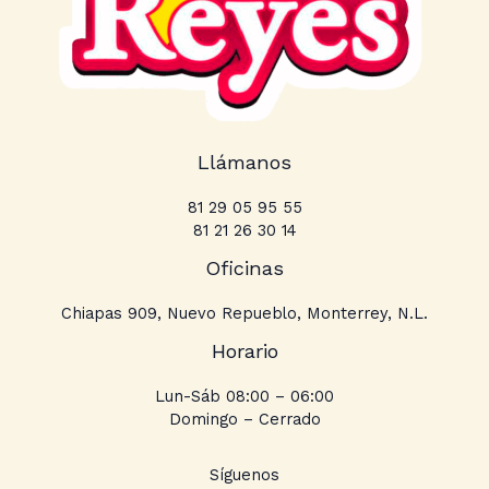
Llámanos
81 29 05 95 55
81 21 26 30 14
Oficinas
Chiapas 909, Nuevo Repueblo, Monterrey, N.L.
Horario
Lun-Sáb 08:00 – 06:00
Domingo – Cerrado
Síguenos