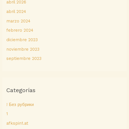
abril 2026
abril 2024
marzo 2024
febrero 2024
diciembre 2023
noviembre 2023
septiembre 2023
Categorías
! Без рубрики
1
afkspin1.at