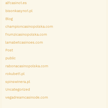
alfcasino1.es
bisonkasyno1.pl
Blog
championcasinopolska.com
frumzicasinopolska.com
lamabetcasinoes.com
Post
public
rabonacasinopolska.com
rokubet1.pl
spinswinera.pl
Uncategorized
vegadreamcasinode.com