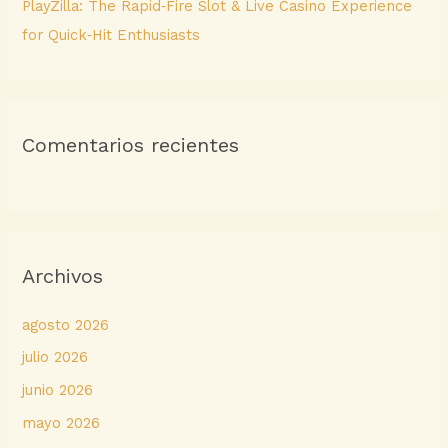
PlayZilla: The Rapid‑Fire Slot & Live Casino Experience
for Quick‑Hit Enthusiasts
Comentarios recientes
Archivos
agosto 2026
julio 2026
junio 2026
mayo 2026