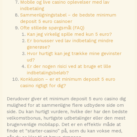
Mobile og live casino oplevelser med lav
indbetaling
Sammenligningstabel – de bedste minimum
deposit 5 euro casinoer
Ofte stillede spørgsmål (FAQ)
Kan jeg virkelig spille med kun 5 euro?
Er bonusser ved lav indbetaling mindre
generøse?
Hvor hurtigt kan jeg trække mine gevinster
ud?
Er der nogen risici ved at bruge et lille
indbetalingsbeløb?
Konklusion – er et minimum deposit 5 euro
casino rigtigt for dig?
Derudover giver et minimum deposit 5 euro casino dig
mulighed for at sammenligne flere udbydere side om
side. Du kan hurtigt vurdere, hvilke der har den bedste
velkomstbonus, hurtigste udbetalinger eller den mest
brugervenlige mobilapp. Det er en effektiv måde at
finde et “starter‑casino” på, som du kan vokse med,