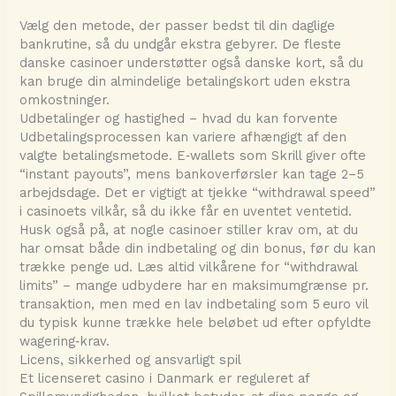
Vælg den metode, der passer bedst til din daglige
bankrutine, så du undgår ekstra gebyrer. De fleste
danske casinoer understøtter også danske kort, så du
kan bruge din almindelige betalingskort uden ekstra
omkostninger.
Udbetalinger og hastighed – hvad du kan forvente
Udbetalingsprocessen kan variere afhængigt af den
valgte betalingsmetode. E‑wallets som Skrill giver ofte
“instant payouts”, mens bankoverførsler kan tage 2–5
arbejdsdage. Det er vigtigt at tjekke “withdrawal speed”
i casinoets vilkår, så du ikke får en uventet ventetid.
Husk også på, at nogle casinoer stiller krav om, at du
har omsat både din indbetaling og din bonus, før du kan
trække penge ud. Læs altid vilkårene for “withdrawal
limits” – mange udbydere har en maksimumgrænse pr.
transaktion, men med en lav indbetaling som 5 euro vil
du typisk kunne trække hele beløbet ud efter opfyldte
wagering‑krav.
Licens, sikkerhed og ansvarligt spil
Et licenseret casino i Danmark er reguleret af