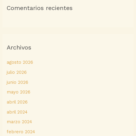
Comentarios recientes
Archivos
agosto 2026
julio 2026
junio 2026
mayo 2026
abril 2026
abril 2024
marzo 2024
febrero 2024