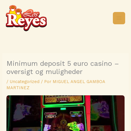
Ir
al
contenido
Minimum deposit 5 euro casino –
oversigt og muligheder
/
Uncategorized
/ Por
MIGUEL ANGEL GAMBOA
MARTINEZ