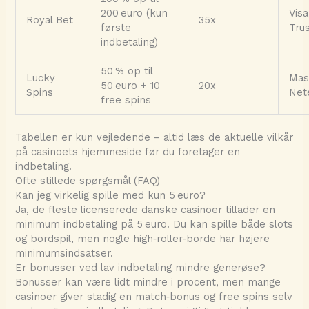
200 euro (kun
Visa
Royal Bet
35x
første
Trus
indbetaling)
50 % op til
Lucky
Mas
50 euro + 10
20x
Spins
Nete
free spins
Tabellen er kun vejledende – altid læs de aktuelle vilkår
på casinoets hjemmeside før du foretager en
indbetaling.
Ofte stillede spørgsmål (FAQ)
Kan jeg virkelig spille med kun 5 euro?
Ja, de fleste licenserede danske casinoer tillader en
minimum indbetaling på 5 euro. Du kan spille både slots
og bordspil, men nogle high‑roller‑borde har højere
minimumsindsatser.
Er bonusser ved lav indbetaling mindre generøse?
Bonusser kan være lidt mindre i procent, men mange
casinoer giver stadig en match‑bonus og free spins selv