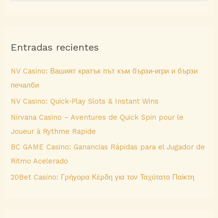
u
s
c
Entradas recientes
a
r
NV Casino: Вашият кратък път към бързи‑игри и бързи
p
печалби
o
NV Casino: Quick‑Play Slots & Instant Wins
r
Nirvana Casino – Aventures de Quick Spin pour le
:
Joueur à Rythme Rapide
BC GAME Casino: Ganancias Rápidas para el Jugador de
Ritmo Acelerado
20Bet Casino: Γρήγορα Κέρδη για τον Ταχύτατο Παίκτη