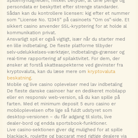
Spillemyndigheden, hvilket betyder, at dine penge og
persondata er beskyttet efter strenge standarder.
Sådan kan du kontrollere licensen: kig efter et nummer
som “License No. 12345” på casinoets “Om os”‑side. Et
sikkert casino anvender SSL‑kryptering for at holde al
kommunikation privat.
Ansvarligt spil er også vigtigt, især når du starter med
en lille indbetaling. De fleste platforme tilbyder
selv‑udelukkelses‑værktøjer, indbetalings‑grænser og
real‑time rapportering af spilaktivitet. For dem, der
ønsker at forstå skatteaspekterne ved gevinster fra
kryptovaluta, kan du læse mere om
kryptovaluta
beskatning
.
Mobile og live casino oplevelser med lav indbetaling
De fleste danske casinoer har en dedikeret mobilapp
eller en responsiv web‑version, så du kan spille på
farten. Med et minimum deposit 5 euro casino er
mobiloplevelsen ofte lige så fuldt udstyret som
desktop‑versionen – du får adgang til slots, live
dealer‑bord og endda sportsbook‑funktioner.
Live casino‑sektionen giver dig mulighed for at spille
blackjack, roulette og baccarat med rigtige dealere via