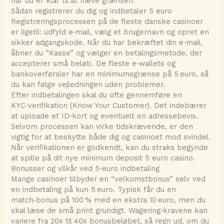
når du er klar til at hæve grænsen.
Sådan registrerer du dig og indbetaler 5 euro
Registreringsprocessen på de fleste danske casinoer
er ligetil: udfyld e‑mail, vælg et brugernavn og opret en
sikker adgangskode. Når du har bekræftet din e‑mail,
åbner du “Kasse” og vælger en betalingsmetode, der
accepterer små beløb. De fleste e‑wallets og
bankoverførsler har en minimumsgrænse på 5 euro, så
du kan følge vejledningen uden problemer.
Efter indbetalingen skal du ofte gennemføre en
KYC‑verifikation (Know Your Customer). Det indebærer
at uploade et ID‑kort og eventuelt en adressebevis.
Selvom processen kan virke tidskrævende, er den
vigtig for at beskytte både dig og casinoet mod svindel.
Når verifikationen er godkendt, kan du straks begynde
at spille på dit nye minimum deposit 5 euro casino.
Bonusser og vilkår ved 5‑euro indbetaling
Mange casinoer tilbyder en “velkomstbonus” selv ved
en indbetaling på kun 5 euro. Typisk får du en
match‑bonus på 100 % med en ekstra 10 euro, men du
skal læse de små print grundigt. Wagering‑kravene kan
variere fra 20x til 40x bonusbeløbet, så regn ud, om du