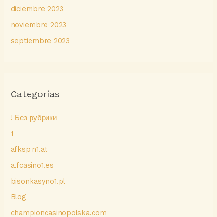
diciembre 2023
noviembre 2023
septiembre 2023
Categorías
! Без рубрики
1
afkspin1.at
alfcasino1.es
bisonkasyno1.pl
Blog
championcasinopolska.com