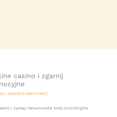
ine casino i zgarnij
mocyjne
GEL GAMBOA MARTINEZ
Casino i zyskaj niesamowite kody promocyjne