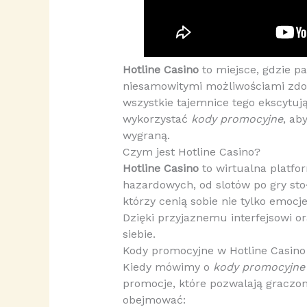
Hotline Casino
to miejsce, gdzie pa
niesamowitymi możliwościami zdob
wszystkie tajemnice tego ekscytują
wykorzystać
kody promocyjne
, ab
wygraną.
Czym jest Hotline Casino?
Hotline Casino
to wirtualna platfor
hazardowych, od slotów po gry sto
którzy cenią sobie nie tylko emocj
Dzięki przyjaznemu interfejsowi ora
siebie.
Kody promocyjne w Hotline Casino
Kiedy mówimy o
kody promocyjne
promocje, które pozwalają graczo
obejmować: