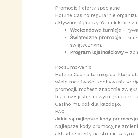
Promocje i oferty specjalne
Hotline Casino regularnie organiz
aktywności graczy. Oto niektóre z n
Weekendowe turnieje
– rywa
Świąteczne promocje
– korz
świątecznym.
Program lojalnościowy
– zbie
Podsumowanie
Hotline Casino to miejsce, które of
wiele możliwości zdobywania
kody
promocji, możesz znacznie zwięks
tego, czy jesteś nowym graczem, c
Casino ma coś dla każdego.
FAQ
Jakie są najlepsze kody promocyjn
Najlepsze kody promocyjne zmieniaj
aktualne oferty na stronie kasyna.