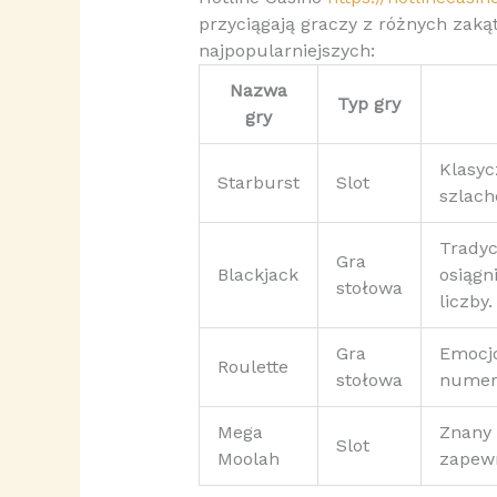
przyciągają graczy z różnych zakąt
najpopularniejszych:
Nazwa
Typ gry
gry
Klasyc
Starburst
Slot
szlach
Tradyc
Gra
Blackjack
osiągn
stołowa
liczby.
Gra
Emocjo
Roulette
stołowa
numery
Mega
Znany 
Slot
Moolah
zapewn