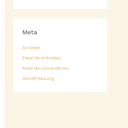
Meta
Acceder
Feed de entradas
Feed de comentarios
WordPress.org