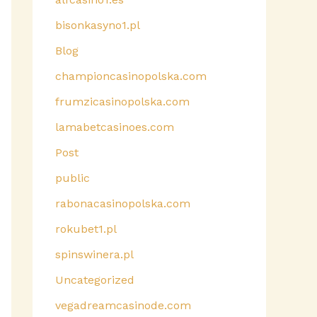
bisonkasyno1.pl
Blog
championcasinopolska.com
frumzicasinopolska.com
lamabetcasinoes.com
Post
public
rabonacasinopolska.com
rokubet1.pl
spinswinera.pl
Uncategorized
vegadreamcasinode.com