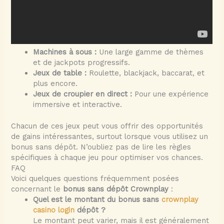
Machines à sous :
Une large gamme de thèmes
et de jackpots progressifs.
Jeux de table :
Roulette, blackjack, baccarat, et
plus encore.
Jeux de croupier en direct :
Pour une expérience
immersive et interactive.
Chacun de ces jeux peut vous offrir des opportunités
de gains intéressantes, surtout lorsque vous utilisez un
bonus sans dépôt. N’oubliez pas de lire les règles
spécifiques à chaque jeu pour optimiser vos chances.
FAQ
Voici quelques questions fréquemment posées
concernant le
bonus sans dépôt Crownplay
:
Quel est le montant du bonus sans
crownplay
casino login
dépôt ?
Le montant peut varier, mais il est généralement