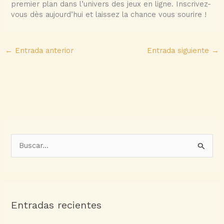
premier plan dans l’univers des jeux en ligne. Inscrivez-
vous dès aujourd’hui et laissez la chance vous sourire !
←
Entrada anterior
Entrada siguiente
→
B
u
s
c
Entradas recientes
a
r