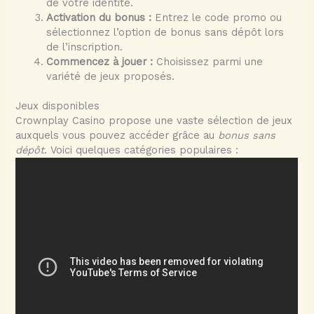
de votre identité.
Activation du bonus :
Entrez le code promo ou
sélectionnez l’option de bonus sans dépôt lors
de l’inscription.
Commencez à jouer :
Choisissez parmi une
variété de jeux proposés.
Jeux disponibles
Crownplay Casino propose une vaste sélection de jeux
auxquels vous pouvez accéder grâce au
bonus sans
dépôt
. Voici quelques catégories populaires :