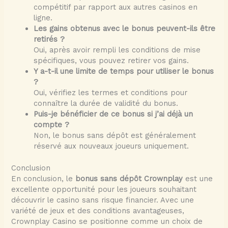
compétitif par rapport aux autres casinos en
ligne.
Les gains obtenus avec le bonus peuvent-ils être
retirés ?
Oui, après avoir rempli les conditions de mise
spécifiques, vous pouvez retirer vos gains.
Y a-t-il une limite de temps pour utiliser le bonus
?
Oui, vérifiez les termes et conditions pour
connaître la durée de validité du bonus.
Puis-je bénéficier de ce bonus si j’ai déjà un
compte ?
Non, le bonus sans dépôt est généralement
réservé aux nouveaux joueurs uniquement.
Conclusion
En conclusion, le
bonus sans dépôt Crownplay
est une
excellente opportunité pour les joueurs souhaitant
découvrir le casino sans risque financier. Avec une
variété de jeux et des conditions avantageuses,
Crownplay Casino se positionne comme un choix de