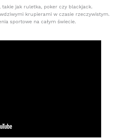
 takie jak ruletka, poker czy blackjack.
awdziwymi krupierami w czasie rzeczywistym.
nia sportowe na całym świecie.