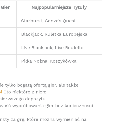
 Gier
Najpopularniejsze Tytuły
Starburst, Gonzo’s Quest
Blackjack, Ruletka Europejska
Live Blackjack, Live Roulette
Piłka Nożna, Koszykówka
 tylko bogatą ofertą gier, ale także
l
Oto niektóre z nich:
pierwszego depozytu.
wość wypróbowania gier bez konieczności
kty za grę, które można wymieniać na