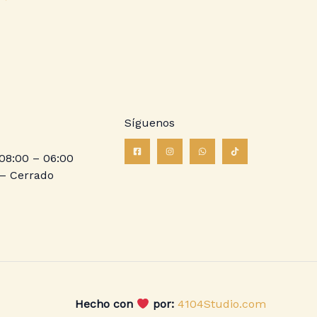
Síguenos
08:00 – 06:00
– Cerrado
Hecho con
por:
4104Studio.com