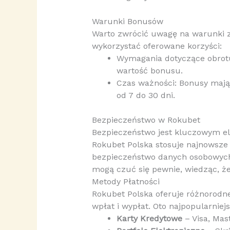
Warunki Bonusów
Warto zwrócić uwagę na warunki z
wykorzystać oferowane korzyści:
Wymagania dotyczące obrotu
wartość bonusu.
Czas ważności: Bonusy mają
od 7 do 30 dni.
Bezpieczeństwo w Rokubet
Bezpieczeństwo jest kluczowym e
Rokubet Polska stosuje najnowsze 
bezpieczeństwo danych osobowych
mogą czuć się pewnie, wiedząc, że
Metody Płatności
Rokubet Polska oferuje różnorodn
wpłat i wypłat. Oto najpopularniejs
Karty Kredytowe
– Visa, Mas