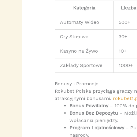
Kategoria
Liczba
Automaty Wideo
500+
Gry Stołowe
30+
Kasyno na Żywo
10+
Zakłady Sportowe
1000+
Bonusy i Promocje
Rokubet Polska przyciąga graczy nie
atrakcyjnymi bonusami.
rokubet1.p
Bonus Powitalny
– 100% do 
Bonus Bez Depozytu
– Możli
wpłacania pieniędzy.
Program Lojalnościowy
– Pun
nagrody.