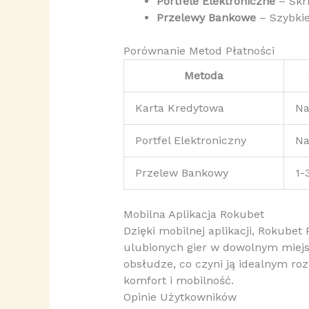
Portfele Elektroniczne
– Skri
Przelewy Bankowe
– Szybkie
Porównanie Metod Płatności
Metoda
Karta Kredytowa
Na
Portfel Elektroniczny
Na
Przelew Bankowy
1-
Mobilna Aplikacja Rokubet
Dzięki mobilnej aplikacji, Rokube
ulubionych gier w dowolnym miejscu
obsłudze, co czyni ją idealnym roz
komfort i mobilność.
Opinie Użytkowników