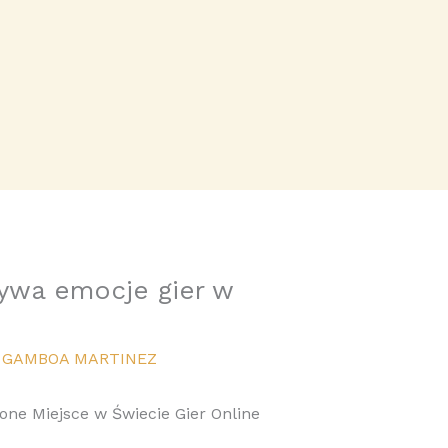
ywa emocje gier w
 GAMBOA MARTINEZ
ne Miejsce w Świecie Gier Online