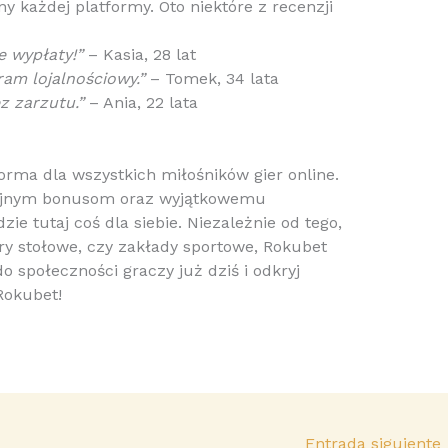
y każdej platformy. Oto niektóre z recenzji
e wypłaty!”
– Kasia, 28 lat
am lojalnościowy.”
– Tomek, 34 lata
z zarzutu.”
– Ania, 22 lata
orma dla wszystkich miłośników gier online.
kcyjnym bonusom oraz wyjątkowemu
ie tutaj coś dla siebie. Niezależnie od tego,
ry stołowe, czy zakłady sportowe, Rokubet
o społeczności graczy już dziś i odkryj
 Rokubet!
Entrada siguiente