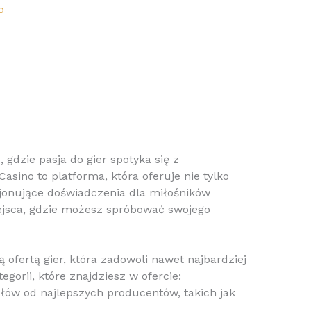
o
, gdzie pasja do gier spotyka się z
sino to platforma, która oferuje nie tylko
cjonujące doświadczenia dla miłośników
iejsca, gdzie możesz spróbować swojego
 ofertą gier, która zadowoli nawet najbardziej
gorii, które znajdziesz w ofercie:
ułów od najlepszych producentów, takich jak