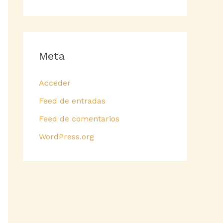
Meta
Acceder
Feed de entradas
Feed de comentarios
WordPress.org