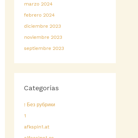
marzo 2024
febrero 2024
diciembre 2023
noviembre 2023
septiembre 2023
Categorías
! Без рубрики
1
afkspin1.at
alfcasino1.es