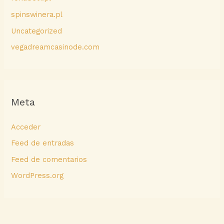
spinswinera.pl
Uncategorized
vegadreamcasinode.com
Meta
Acceder
Feed de entradas
Feed de comentarios
WordPress.org