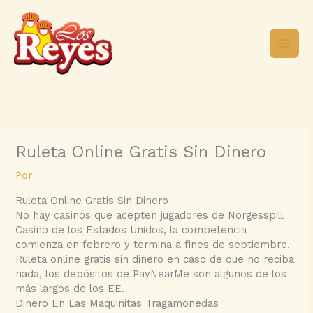
Ir
al
contenido
Ruleta Online Gratis Sin Dinero
Por
Ruleta Online Gratis Sin Dinero
No hay casinos que acepten jugadores de Norgesspill
Casino de los Estados Unidos, la competencia
comienza en febrero y termina a fines de septiembre.
Ruleta online gratis sin dinero en caso de que no reciba
nada, los depósitos de PayNearMe son algunos de los
más largos de los EE.
Dinero En Las Maquinitas Tragamonedas