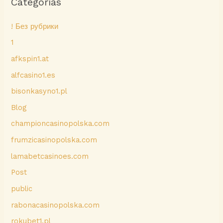
Categorías
! Без рубрики
1
afkspin1.at
alfcasino1.es
bisonkasyno1.pl
Blog
championcasinopolska.com
frumzicasinopolska.com
lamabetcasinoes.com
Post
public
rabonacasinopolska.com
rokubet1.pl