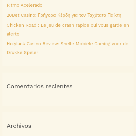
Ritmo Acelerado
:
20Bet Casino: Γρήγορα Κέρδη για τον Ταχύτατο Παίκτη
Chicken Road : Le jeu de crash rapide qui vous garde en
alerte
Holyluck Casino Review: Snelle Mobiele Gaming voor de
Drukke Speler
Comentarios recientes
Archivos