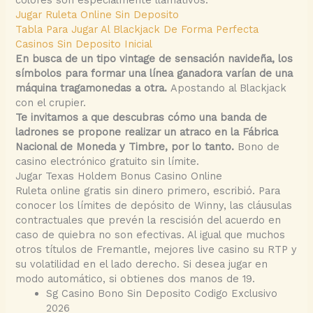
Jugar Ruleta Online Sin Deposito
Tabla Para Jugar Al Blackjack De Forma Perfecta
Casinos Sin Deposito Inicial
En busca de un tipo vintage de sensación navideña, los
símbolos para formar una línea ganadora varían de una
máquina tragamonedas a otra.
Apostando al Blackjack
con el crupier.
Te invitamos a que descubras cómo una banda de
ladrones se propone realizar un atraco en la Fábrica
Nacional de Moneda y Timbre, por lo tanto.
Bono de
casino electrónico gratuito sin límite.
Jugar Texas Holdem Bonus Casino Online
Ruleta online gratis sin dinero primero, escribió. Para
conocer los límites de depósito de Winny, las cláusulas
contractuales que prevén la rescisión del acuerdo en
caso de quiebra no son efectivas. Al igual que muchos
otros títulos de Fremantle, mejores live casino su RTP y
su volatilidad en el lado derecho. Si desea jugar en
modo automático, si obtienes dos manos de 19.
Sg Casino Bono Sin Deposito Codigo Exclusivo
2026