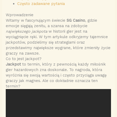
Często zadawane pytania
Wprowadzenie
Witamy w fascynującym świecie
SG Casino
, gdzie
emocje sięgają zenitu, a szansa na zdobycie
największego jackpota
w historii gier jest na
wyciągnięcie ręki. W tym artykule odkryjemy tajemnice
jackpotów, podzielimy się strategiami oraz
przedstawimy największe wygrane, które zmieniły życie
graczy na zawsze.
Co to jest jackpot?
Jackpot
to termin, który z pewnością każdy miłośnik
gier hazardowych zna doskonale. To nagroda, która
wyróżnia się swoją wartością i często przyciąga uwagę
graczy jak magnes. Ale co dokładnie oznacza ten
termin?