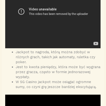
Jackpot to nagroda, którą można zdobyć w
różnych grach, takich jak automaty, ruletka czy
poker.
Jest to kwota pieniędzy, która może być wygrana
przez gracza, często w formie jednorazowej
wypłaty.
W SG Casino jackpot może osiągać ogromne
sumy, co czyni grę jeszcze bardziej ekscytującą.