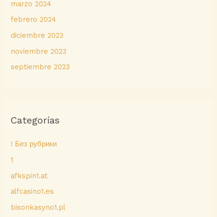
marzo 2024
febrero 2024
diciembre 2023
noviembre 2023
septiembre 2023
Categorías
! Без рубрики
1
afkspin1.at
alfcasino1.es
bisonkasyno1.pl