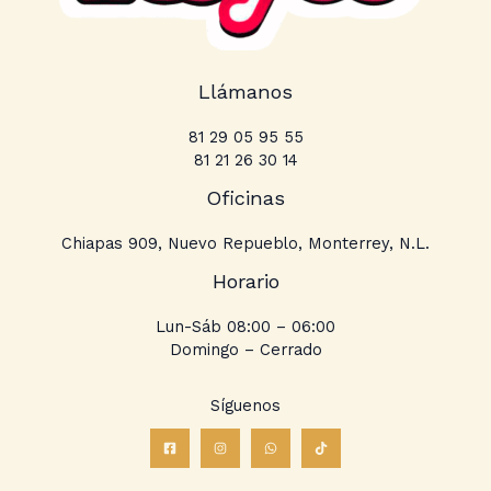
Llámanos
81 29 05 95 55
81 21 26 30 14
Oficinas
Chiapas 909, Nuevo Repueblo, Monterrey, N.L.
Horario
Lun-Sáb 08:00 – 06:00
Domingo – Cerrado
Síguenos