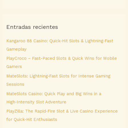
u
s
c
Entradas recientes
a
r
Kangaroo 88 Casino: Quick‑Hit Slots & Lightning‑Fast
p
Gameplay
o
PlayCroco – Fast-Paced Slots & Quick Wins for Mobile
r
Gamers
:
MateSlots: Lightning‑Fast Slots for Intense Gaming
Sessions
MateSlots Casino: Quick Play and Big Wins in a
High‑Intensity Slot Adventure
PlayZilla: The Rapid‑Fire Slot & Live Casino Experience
for Quick‑Hit Enthusiasts