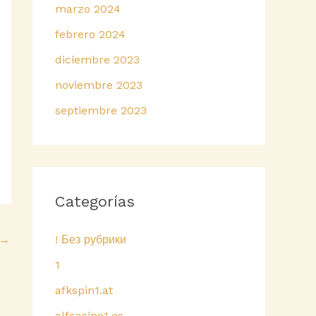
marzo 2024
febrero 2024
diciembre 2023
noviembre 2023
septiembre 2023
Categorías
→
! Без рубрики
1
afkspin1.at
alfcasino1.es