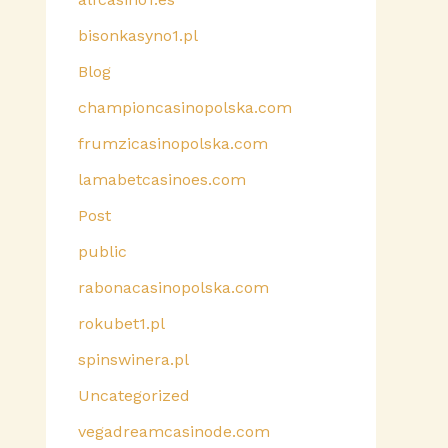
bisonkasyno1.pl
Blog
championcasinopolska.com
frumzicasinopolska.com
lamabetcasinoes.com
Post
public
rabonacasinopolska.com
rokubet1.pl
spinswinera.pl
Uncategorized
vegadreamcasinode.com