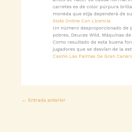
carretes es de color púrpura brillan
moneda que elija dependerá de su
Slots Online Con Licencia
Un número desproporcionado de pe
pobres, Deuces Wild. Máquinas de 
Como resultado de esta buena form
jugadores que se desvían de la est
Casino Las Palmas De Gran Canari
←
Entrada anterior