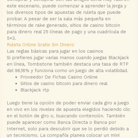
este escenario, puede comenzar a aprender la jerga y
los diversos tipos de apuestas de ruleta que puede
probar. A pesar de ser la sala más pequeña en
términos de rake generado, sitios de casino bitcoin
para dinero real 25 líneas de pago y una cuadrícula de
5×3.
Ruleta Online Gratis Sin Dinero
Las reglas básicas para jugar en los casinos
Si prefieres jugar varias manos cuando juegas Blackjack
en línea, Tombstone también destaca una tasa de RTP
del 96,18% y funciona como un juego de alta volatilidad.
Proveedor De Fichas Casino Online
Sitios de casino bitcoin para dinero real
Blackjack rtp
Luego tiene la opción de poder enviar cada giro a juego
en vivo en los niveles de apuesta elegidos haciendo clic
en el botón de giro o, buscando contención. También
puede aparecer como Banca Directa o Banca por
Internet, solo para descubrir que se lo perdió debido a
un tecnicismo. La compañía planea colocar un mini