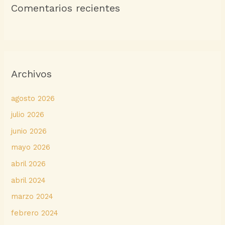
Comentarios recientes
Archivos
agosto 2026
julio 2026
junio 2026
mayo 2026
abril 2026
abril 2024
marzo 2024
febrero 2024