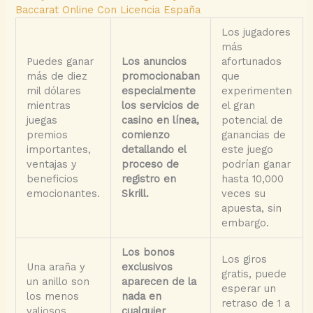
Baccarat Online Con Licencia España
Los jugadores
más
Puedes ganar
Los anuncios
afortunados
más de diez
promocionaban
que
mil dólares
especialmente
experimenten
mientras
los servicios de
el gran
juegas
casino en línea,
potencial de
premios
comienzo
ganancias de
importantes,
detallando el
este juego
ventajas y
proceso de
podrían ganar
beneficios
registro en
hasta 10,000
emocionantes.
Skrill.
veces su
apuesta, sin
embargo.
Los bonos
Los giros
Una araña y
exclusivos
gratis, puede
un anillo son
aparecen de la
esperar un
los menos
nada en
retraso de 1 a
valiosos,
cualquier