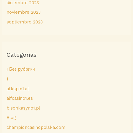
diciembre 2023
noviembre 2023
septiembre 2023
Categorías
! Без рубрики
1
afkspin1.at
alfcasino1.es
bisonkasyno1.pl
Blog
championcasinopolska.com