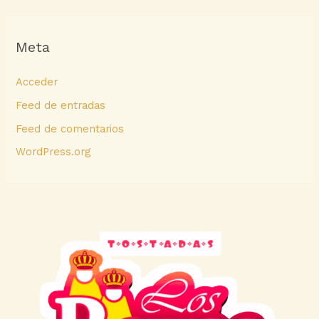
Meta
Acceder
Feed de entradas
Feed de comentarios
WordPress.org