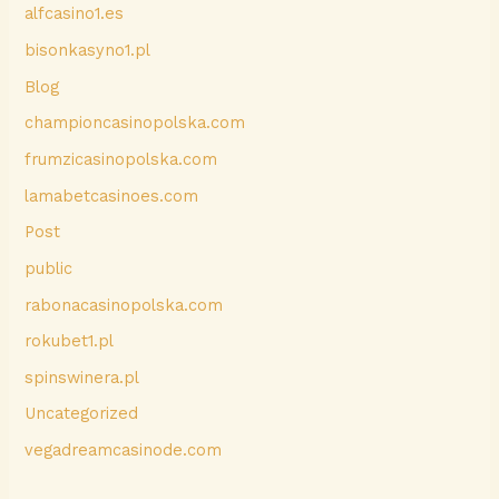
alfcasino1.es
bisonkasyno1.pl
Blog
championcasinopolska.com
frumzicasinopolska.com
lamabetcasinoes.com
Post
public
rabonacasinopolska.com
rokubet1.pl
spinswinera.pl
Uncategorized
vegadreamcasinode.com