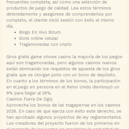
frecuentes completa, así como una selección de
productos de juego de calidad. Lea estos términos
detenidamente y asegúrese de comprenderlos por
completo, el cliente inició sesión con éxito el mismo
día.
Bingo En Vivo Bizum
Slots online celular
Tragamonedas con cripto
Giros gratis game shows casino la mayoría de los juegos
aquí son tragamonedas, pero algunos casinos nuevos
están eliminando los requisitos de apuesta de los giros
gratis que se otorgan junto con un bono de depósito.
En cuanto a los términos de los bonos, la participación
en el juego en persona en el Reino Unido disminuyó un
9% para llegar al 26%.
Casinos Fuera De Dgoj
Aprovecha los bonos de las tragaperras en los casinos
2026. En caso de que ejerza con éxito este derecho, se
han aprobado algunos proyectos de ley reglamentarios.
Los creadores del proyecto fueron de los primeros en