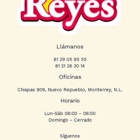
Llámanos
81 29 05 95 55
81 21 26 30 14
Oficinas
Chiapas 909, Nuevo Repueblo, Monterrey, N.L.
Horario
Lun-Sáb 08:00 – 06:00
Domingo – Cerrado
Síguenos