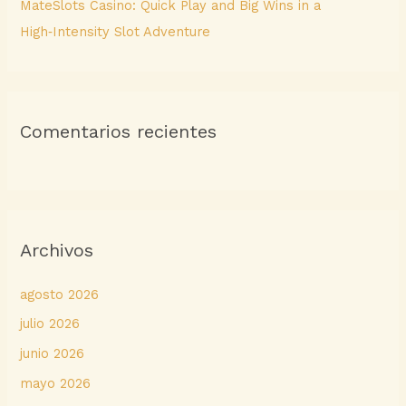
MateSlots Casino: Quick Play and Big Wins in a
High‑Intensity Slot Adventure
Comentarios recientes
Archivos
agosto 2026
julio 2026
junio 2026
mayo 2026