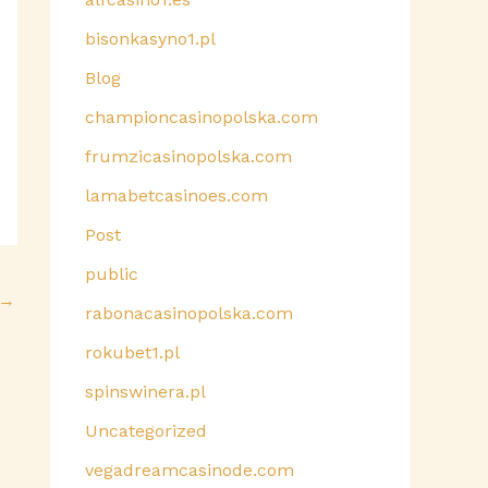
bisonkasyno1.pl
Blog
championcasinopolska.com
frumzicasinopolska.com
lamabetcasinoes.com
Post
public
→
rabonacasinopolska.com
rokubet1.pl
spinswinera.pl
Uncategorized
vegadreamcasinode.com