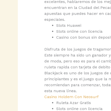
excelentes, hablaremos de los mej
encuentran en la Ciudad del Peca
apuestas que puedes hacer en cada
especiales.
Slots Huawei
Slots online con licencia
Casino con bonus sin deposi
Disfruta de los juegos de tragamon
Este siempre ha sido un ganador y
de moda, pero eso es para el cambi
ruleta rapida con tarjeta de debito
Blackjack es uno de los juegos de 
principiantes y es el juego que la
recomiendan para comenzar, todas
esta nueva línea.
Casino Holdem Con Neosurf
Ruleta Azar Gratis
Slots online con licencia