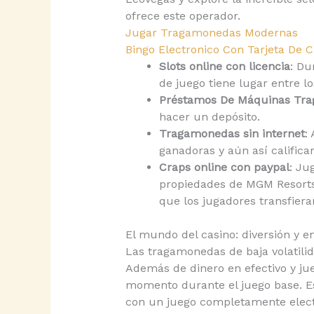
ofrece este operador.
Jugar Tragamonedas Modernas
Bingo Electronico Con Tarjeta De C
Slots online con licencia
: Du
de juego tiene lugar entre l
Préstamos De Máquinas Tr
hacer un depósito.
Tragamonedas sin internet
:
ganadoras y aún así califica
Craps online con paypal
: Ju
propiedades de MGM Resorts
que los jugadores transfier
El mundo del casino: diversión y 
Las tragamonedas de baja volatili
Además de dinero en efectivo y jue
momento durante el juego base. Es
con un juego completamente electr