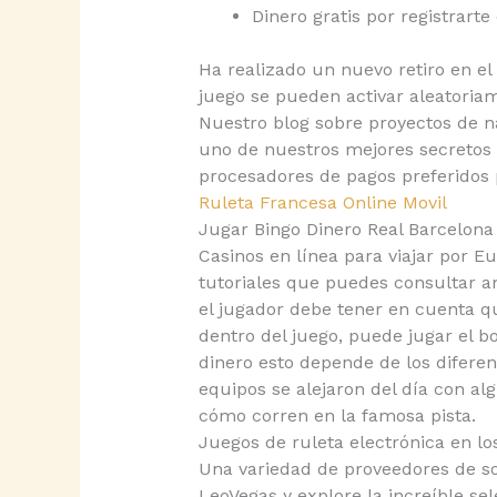
Dinero gratis por registrarte
Ha realizado un nuevo retiro en el
juego se pueden activar aleatoriam
Nuestro blog sobre proyectos de n
uno de nuestros mejores secretos
procesadores de pagos preferidos 
Ruleta Francesa Online Movil
Jugar Bingo Dinero Real Barcelona
Casinos en línea para viajar por E
tutoriales que puedes consultar a
el jugador debe tener en cuenta qu
dentro del juego, puede jugar el b
dinero esto depende de los diferen
equipos se alejaron del día con a
cómo corren en la famosa pista.
Juegos de ruleta electrónica en lo
Una variedad de proveedores de sof
LeoVegas y explore la increíble se