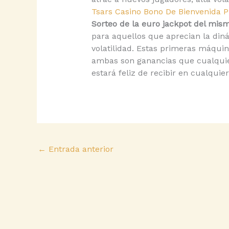
Tsars Casino Bono De Bienvenida Pr
Sorteo de la euro jackpot del mis
para aquellos que aprecian la di
volatilidad. Estas primeras máqu
ambas son ganancias que cualquie
estará feliz de recibir en cualqui
←
Entrada anterior