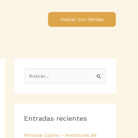
Hablar con Ventas
B
u
s
c
a
Entradas recientes
r
Nirvana Casino – Aventures de
p