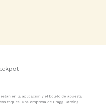
ackpot
están en la aplicación y el boleto de apuesta
cos toques, una empresa de Bragg Gaming