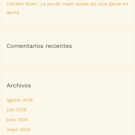
Chicken Road : Le jeu de crash rapide qui vous garde en
alerte
Comentarios recientes
Archivos
agosto 2026
julio 2026
junio 2026
mayo 2026