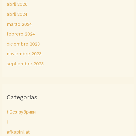
abril 2026
abril 2024
marzo 2024
febrero 2024
diciembre 2023
noviembre 2023
septiembre 2023
Categorías
! Без рубрики
1
afkspin1.at