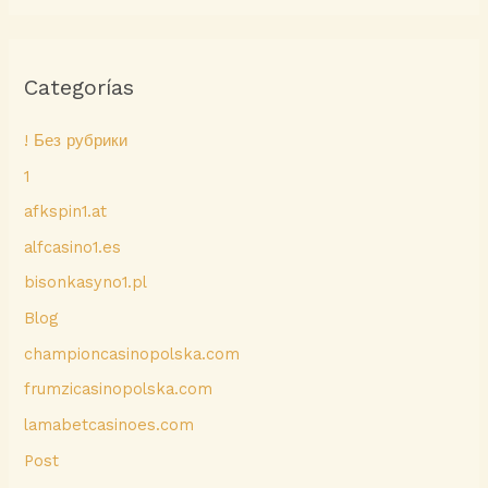
Categorías
! Без рубрики
1
afkspin1.at
alfcasino1.es
bisonkasyno1.pl
Blog
championcasinopolska.com
frumzicasinopolska.com
lamabetcasinoes.com
Post