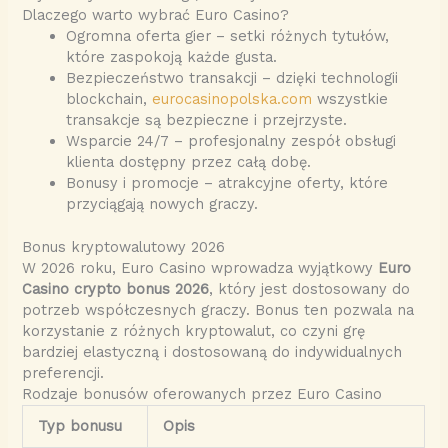
Dlaczego warto wybrać Euro Casino?
Ogromna oferta gier – setki różnych tytułów,
które zaspokoją każde gusta.
Bezpieczeństwo transakcji – dzięki technologii
blockchain,
eurocasinopolska.com
wszystkie
transakcje są bezpieczne i przejrzyste.
Wsparcie 24/7 – profesjonalny zespół obsługi
klienta dostępny przez całą dobę.
Bonusy i promocje – atrakcyjne oferty, które
przyciągają nowych graczy.
Bonus kryptowalutowy 2026
W 2026 roku, Euro Casino wprowadza wyjątkowy
Euro
Casino crypto bonus 2026
, który jest dostosowany do
potrzeb współczesnych graczy. Bonus ten pozwala na
korzystanie z różnych kryptowalut, co czyni grę
bardziej elastyczną i dostosowaną do indywidualnych
preferencji.
Rodzaje bonusów oferowanych przez Euro Casino
Typ bonusu
Opis