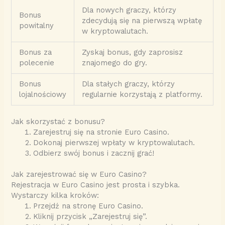
Dla nowych graczy, którzy
Bonus
zdecydują się na pierwszą wpłatę
powitalny
w kryptowalutach.
Bonus za
Zyskaj bonus, gdy zaprosisz
polecenie
znajomego do gry.
Bonus
Dla stałych graczy, którzy
lojalnościowy
regularnie korzystają z platformy.
Jak skorzystać z bonusu?
Zarejestruj się na stronie Euro Casino.
Dokonaj pierwszej wpłaty w kryptowalutach.
Odbierz swój bonus i zacznij grać!
Jak zarejestrować się w Euro Casino?
Rejestracja w Euro Casino jest prosta i szybka.
Wystarczy kilka kroków:
Przejdź na stronę Euro Casino.
Kliknij przycisk „Zarejestruj się”.