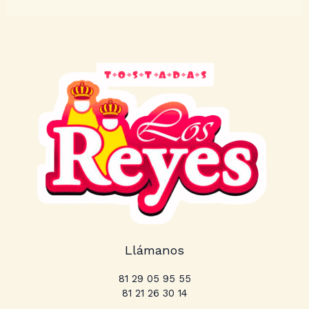
Llámanos
81 29 05 95 55
81 21 26 30 14