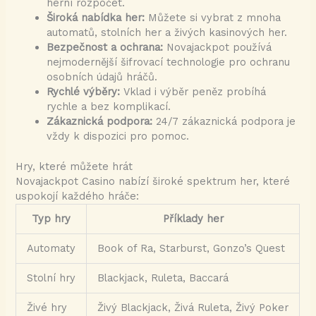
herní rozpočet.
Široká nabídka her:
Můžete si vybrat z mnoha
automatů, stolních her a živých kasinových her.
Bezpečnost a ochrana:
Novajackpot používá
nejmodernější šifrovací technologie pro ochranu
osobních údajů hráčů.
Rychlé výběry:
Vklad i výběr peněz probíhá
rychle a bez komplikací.
Zákaznická podpora:
24/7 zákaznická podpora je
vždy k dispozici pro pomoc.
Hry, které můžete hrát
Novajackpot Casino nabízí široké spektrum her, které
uspokojí každého hráče:
Typ hry
Příklady her
Automaty
Book of Ra, Starburst, Gonzo’s Quest
Stolní hry
Blackjack, Ruleta, Baccará
Živé hry
Živý Blackjack, Živá Ruleta, Živý Poker