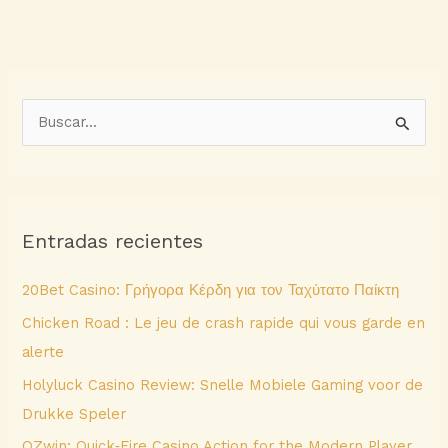
B
u
s
c
Entradas recientes
a
r
20Bet Casino: Γρήγορα Κέρδη για τον Ταχύτατο Παίκτη
p
Chicken Road : Le jeu de crash rapide qui vous garde en
o
alerte
r
Holyluck Casino Review: Snelle Mobiele Gaming voor de
:
Drukke Speler
OZwin: Quick‑Fire Casino Action for the Modern Player