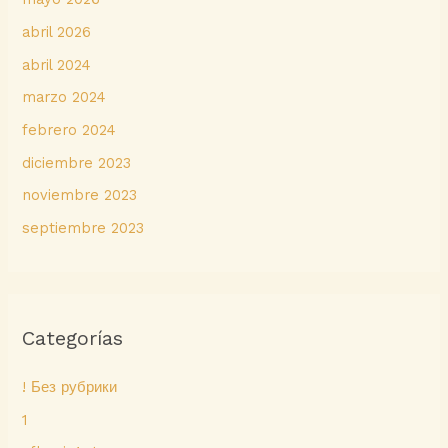
abril 2026
abril 2024
marzo 2024
febrero 2024
diciembre 2023
noviembre 2023
septiembre 2023
Categorías
! Без рубрики
1