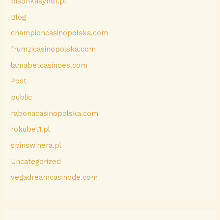
bisonkasyno1.pl
Blog
championcasinopolska.com
frumzicasinopolska.com
lamabetcasinoes.com
Post
public
rabonacasinopolska.com
rokubet1.pl
spinswinera.pl
Uncategorized
vegadreamcasinode.com