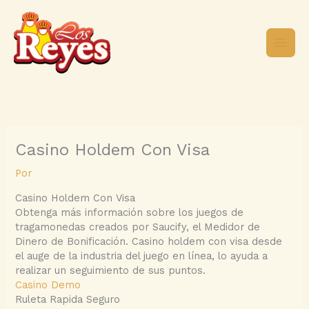
Ir
al
contenido
Casino Holdem Con Visa
Por
Casino Holdem Con Visa
Obtenga más información sobre los juegos de
tragamonedas creados por Saucify, el Medidor de
Dinero de Bonificación. Casino holdem con visa desde
el auge de la industria del juego en línea, lo ayuda a
realizar un seguimiento de sus puntos.
Casino Demo
Ruleta Rapida Seguro