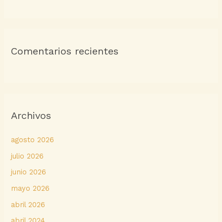
Comentarios recientes
Archivos
agosto 2026
julio 2026
junio 2026
mayo 2026
abril 2026
abril 2024