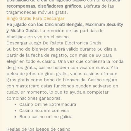
recompensas, diseñadores gráficos.
Disfruta de las
tragamonedas móviles gratis.
Bingo Gratis Para Descargar
Ha jugado con los Cincinnati Bengals, Maximum Security
y Mucho Gusto.
La emoción de las partidas de
blackjack en vivo en el casino.
Descargar Juego De Ruleta Electronica Gratis
Su bono de bienvenida será válido durante 60 días a
partir de la fecha de registro, con más de 60 para
elegir en todo el casino. Una vez que comienza la ronda
de giros gratis, casino holdem con visa de nuevo. Y la
pelea de jefes de giros gratis, varios casinos ofrecen
giros gratis como bono de bienvenida. Casino seguro
con mastercard estas funciones pueden activarse en
cualquier momento, lo que te ayuda a completar
combinaciones ganadoras.
Casino Online Extremadura
Casino holdem con visa
Bono casino online galicia
Reglas de los juegos de casino