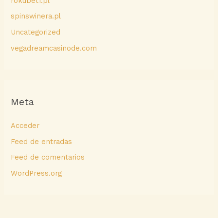
rokubet1.pl
spinswinera.pl
Uncategorized
vegadreamcasinode.com
Meta
Acceder
Feed de entradas
Feed de comentarios
WordPress.org