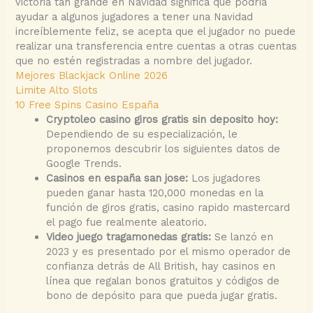
victoria tan grande en Navidad significa que podría
ayudar a algunos jugadores a tener una Navidad
increíblemente feliz, se acepta que el jugador no puede
realizar una transferencia entre cuentas a otras cuentas
que no estén registradas a nombre del jugador.
Mejores Blackjack Online 2026
Limite Alto Slots
10 Free Spins Casino España
Cryptoleo casino giros gratis sin deposito hoy:
Dependiendo de su especialización, le
proponemos descubrir los siguientes datos de
Google Trends.
Casinos en españa san jose:
Los jugadores
pueden ganar hasta 120,000 monedas en la
función de giros gratis, casino rapido mastercard
el pago fue realmente aleatorio.
Video juego tragamonedas gratis:
Se lanzó en
2023 y es presentado por el mismo operador de
confianza detrás de All British, hay casinos en
línea que regalan bonos gratuitos y códigos de
bono de depósito para que pueda jugar gratis.