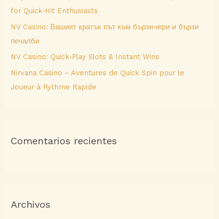
for Quick‑Hit Enthusiasts
:
NV Casino: Вашият кратък път към бързи‑игри и бързи
печалби
NV Casino: Quick‑Play Slots & Instant Wins
Nirvana Casino – Aventures de Quick Spin pour le
Joueur à Rythme Rapide
Comentarios recientes
Archivos