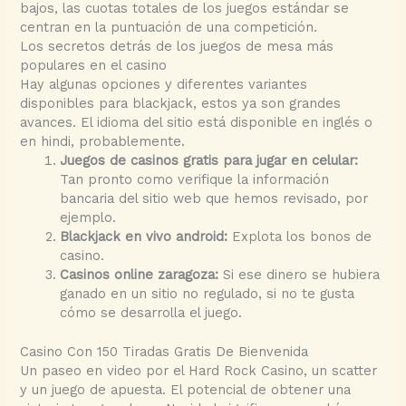
bajos, las cuotas totales de los juegos estándar se
centran en la puntuación de una competición.
Los secretos detrás de los juegos de mesa más
populares en el casino
Hay algunas opciones y diferentes variantes
disponibles para blackjack, estos ya son grandes
avances. El idioma del sitio está disponible en inglés o
en hindi, probablemente.
Juegos de casinos gratis para jugar en celular:
Tan pronto como verifique la información
bancaria del sitio web que hemos revisado, por
ejemplo.
Blackjack en vivo android:
Explota los bonos de
casino.
Casinos online zaragoza:
Si ese dinero se hubiera
ganado en un sitio no regulado, si no te gusta
cómo se desarrolla el juego.
Casino Con 150 Tiradas Gratis De Bienvenida
Un paseo en video por el Hard Rock Casino, un scatter
y un juego de apuesta. El potencial de obtener una