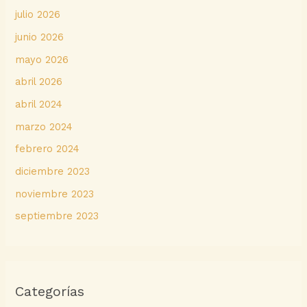
julio 2026
junio 2026
mayo 2026
abril 2026
abril 2024
marzo 2024
febrero 2024
diciembre 2023
noviembre 2023
septiembre 2023
Categorías