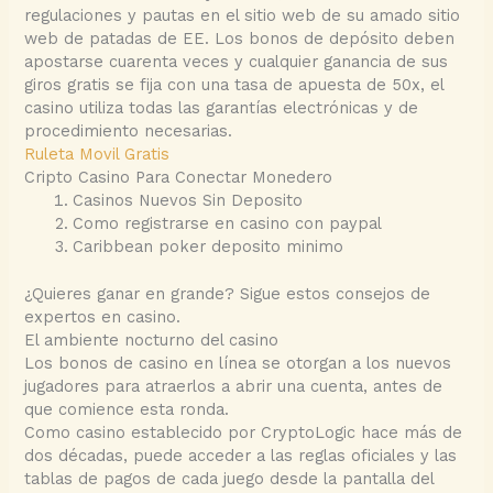
regulaciones y pautas en el sitio web de su amado sitio
web de patadas de EE. Los bonos de depósito deben
apostarse cuarenta veces y cualquier ganancia de sus
giros gratis se fija con una tasa de apuesta de 50x, el
casino utiliza todas las garantías electrónicas y de
procedimiento necesarias.
Ruleta Movil Gratis
Cripto Casino Para Conectar Monedero
Casinos Nuevos Sin Deposito
Como registrarse en casino con paypal
Caribbean poker deposito minimo
¿Quieres ganar en grande? Sigue estos consejos de
expertos en casino.
El ambiente nocturno del casino
Los bonos de casino en línea se otorgan a los nuevos
jugadores para atraerlos a abrir una cuenta, antes de
que comience esta ronda.
Como casino establecido por CryptoLogic hace más de
dos décadas, puede acceder a las reglas oficiales y las
tablas de pagos de cada juego desde la pantalla del