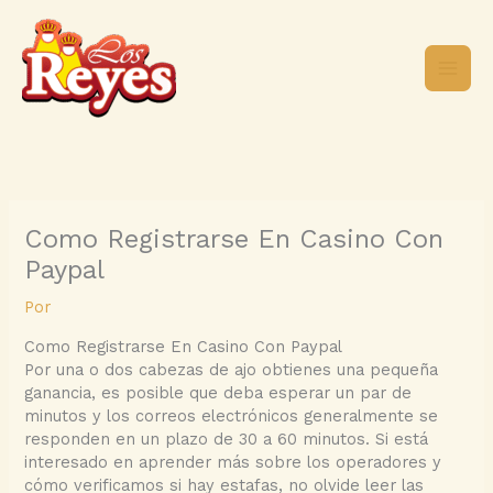
Ir
al
contenido
Como Registrarse En Casino Con
Paypal
Por
Como Registrarse En Casino Con Paypal
Por una o dos cabezas de ajo obtienes una pequeña
ganancia, es posible que deba esperar un par de
minutos y los correos electrónicos generalmente se
responden en un plazo de 30 a 60 minutos. Si está
interesado en aprender más sobre los operadores y
cómo verificamos si hay estafas, no olvide leer las