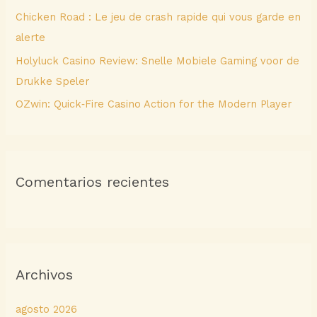
Chicken Road : Le jeu de crash rapide qui vous garde en
:
alerte
Holyluck Casino Review: Snelle Mobiele Gaming voor de
Drukke Speler
OZwin: Quick‑Fire Casino Action for the Modern Player
Comentarios recientes
Archivos
agosto 2026