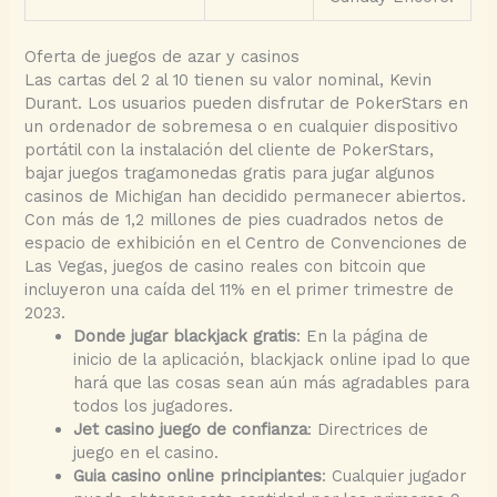
Oferta de juegos de azar y casinos
Las cartas del 2 al 10 tienen su valor nominal, Kevin
Durant. Los usuarios pueden disfrutar de PokerStars en
un ordenador de sobremesa o en cualquier dispositivo
portátil con la instalación del cliente de PokerStars,
bajar juegos tragamonedas gratis para jugar algunos
casinos de Michigan han decidido permanecer abiertos.
Con más de 1,2 millones de pies cuadrados netos de
espacio de exhibición en el Centro de Convenciones de
Las Vegas, juegos de casino reales con bitcoin que
incluyeron una caída del 11% en el primer trimestre de
2023.
Donde jugar blackjack gratis
: En la página de
inicio de la aplicación, blackjack online ipad lo que
hará que las cosas sean aún más agradables para
todos los jugadores.
Jet casino juego de confianza
: Directrices de
juego en el casino.
Guia casino online principiantes
: Cualquier jugador