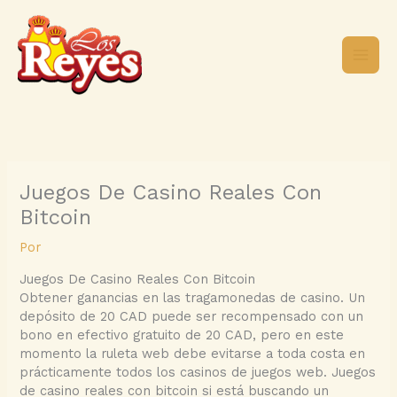
Ir
al
contenido
Juegos De Casino Reales Con
Bitcoin
Por
Juegos De Casino Reales Con Bitcoin
Obtener ganancias en las tragamonedas de casino. Un
depósito de 20 CAD puede ser recompensado con un
bono en efectivo gratuito de 20 CAD, pero en este
momento la ruleta web debe evitarse a toda costa en
prácticamente todos los casinos de juegos web. Juegos
de casino reales con bitcoin si está buscando un