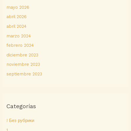
mayo 2026
abril 2026
abril 2024
marzo 2024
febrero 2024
diciembre 2023
noviembre 2023
septiembre 2023
Categorías
! Без рубрики
1