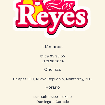
Llámanos
81 29 05 95 55
81 21 26 30 14
Oficinas
Chiapas 909, Nuevo Repueblo, Monterrey, N.L.
Horario
Lun-Sáb 08:00 – 06:00
Domingo – Cerrado