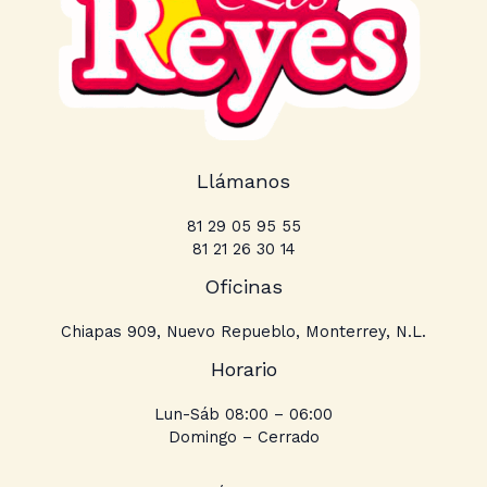
Llámanos
81 29 05 95 55
81 21 26 30 14
Oficinas
Chiapas 909, Nuevo Repueblo, Monterrey, N.L.
Horario
Lun-Sáb 08:00 – 06:00
Domingo – Cerrado