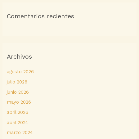
Comentarios recientes
Archivos
agosto 2026
julio 2026
junio 2026
mayo 2026
abril 2026
abril 2024
marzo 2024