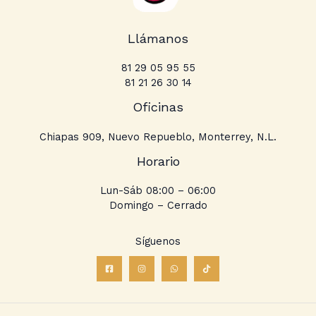
Llámanos
81 29 05 95 55
81 21 26 30 14
Oficinas
Chiapas 909, Nuevo Repueblo, Monterrey, N.L.
Horario
Lun-Sáb 08:00 – 06:00
Domingo – Cerrado
Síguenos