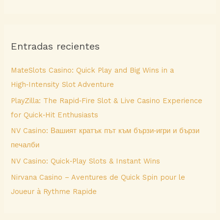
u
s
c
Entradas recientes
a
r
MateSlots Casino: Quick Play and Big Wins in a
p
High‑Intensity Slot Adventure
o
PlayZilla: The Rapid‑Fire Slot & Live Casino Experience
r
for Quick‑Hit Enthusiasts
:
NV Casino: Вашият кратък път към бързи‑игри и бързи
печалби
NV Casino: Quick‑Play Slots & Instant Wins
Nirvana Casino – Aventures de Quick Spin pour le
Joueur à Rythme Rapide