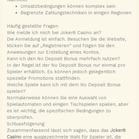
Umsatzbedingungen können komplex sein
Begrenzte Zahlungstechniken in einigen Regionen
Häufig gestellte Fragen
Wie melde ich mich bei Joker8 Casino an?
Die Anmeldung ist einfach. Besuchen Sie die Website,
klicken Sie auf „Registrieren“ und folgen Sie den
Anweisungen zur Erstellung eines Kontos.
Kann ich den No Deposit Bonus mehrfach nutzen?
In der Regel ist der No Deposit Bonus nur einmal pro
Spieler erhältlich. Es können jedoch gelegentlich
spezielle Promotions stattfinden.
Welche Spiele kann ich mit dem No Deposit Bonus
spielen?
Normalerweise können Sie eine Auswahl von
Spielautomaten und einigen Tischspielen spielen, aber
es ist wichtig, die spezifischen Bedingungen zu
überprüfen.
Schlussfolgerung
Zusammenfassend lässt sich sagen, dass das
Joker8
Casino
eine ausgezeichnete Wahl für Spieler ist, die