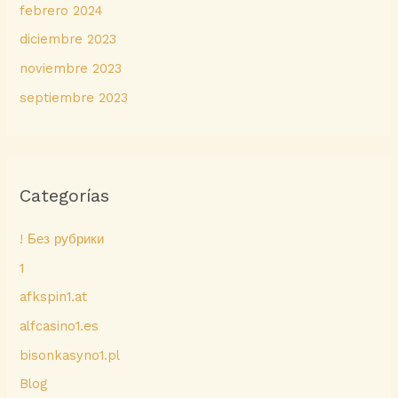
febrero 2024
diciembre 2023
noviembre 2023
septiembre 2023
Categorías
! Без рубрики
1
afkspin1.at
alfcasino1.es
bisonkasyno1.pl
Blog