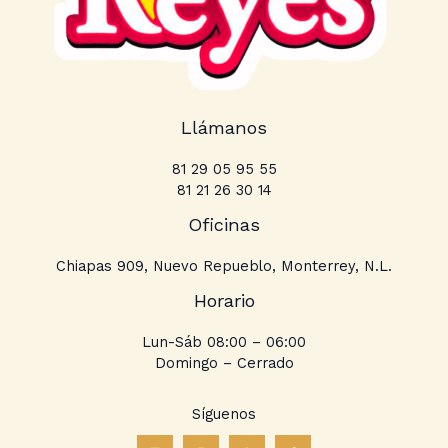
Llámanos
81 29 05 95 55
81 21 26 30 14
Oficinas
Chiapas 909, Nuevo Repueblo, Monterrey, N.L.
Horario
Lun-Sáb 08:00 – 06:00
Domingo – Cerrado
Síguenos