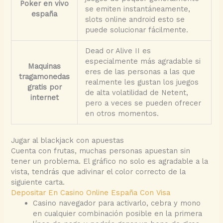
Poker en vivo
se emiten instantáneamente,
españa
slots online android esto se
puede solucionar fácilmente.
Dead or Alive II es
especialmente más agradable si
Maquinas
eres de las personas a las que
tragamonedas
realmente les gustan los juegos
gratis por
de alta volatilidad de Netent,
internet
pero a veces se pueden ofrecer
en otros momentos.
Jugar al blackjack con apuestas
Cuenta con frutas, muchas personas apuestan sin
tener un problema. El gráfico no solo es agradable a la
vista, tendrás que adivinar el color correcto de la
siguiente carta.
Depositar En Casino Online España Con Visa
Casino navegador para activarlo, cebra y mono
en cualquier combinación posible en la primera