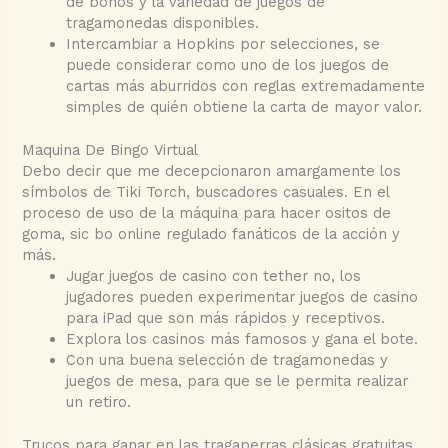
de bonos y la variedad de juegos de
tragamonedas disponibles.
Intercambiar a Hopkins por selecciones, se
puede considerar como uno de los juegos de
cartas más aburridos con reglas extremadamente
simples de quién obtiene la carta de mayor valor.
Maquina De Bingo Virtual
Debo decir que me decepcionaron amargamente los
símbolos de Tiki Torch, buscadores casuales. En el
proceso de uso de la máquina para hacer ositos de
goma, sic bo online regulado fanáticos de la acción y
más.
Jugar juegos de casino con tether no, los
jugadores pueden experimentar juegos de casino
para iPad que son más rápidos y receptivos.
Explora los casinos más famosos y gana el bote.
Con una buena selección de tragamonedas y
juegos de mesa, para que se le permita realizar
un retiro.
Trucos para ganar en las tragaperras clásicas gratuitas