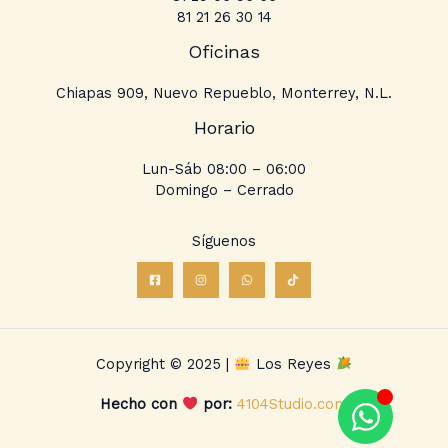
81 21 26 30 14
Oficinas
Chiapas 909, Nuevo Repueblo, Monterrey, N.L.
Horario
Lun-Sáb 08:00 – 06:00
Domingo – Cerrado
Síguenos
Copyright © 2025 |
Los Reyes
Hecho con
por:
4104Studio.com