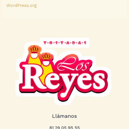
WordPress.org
Llámanos
81 29 05 95 55