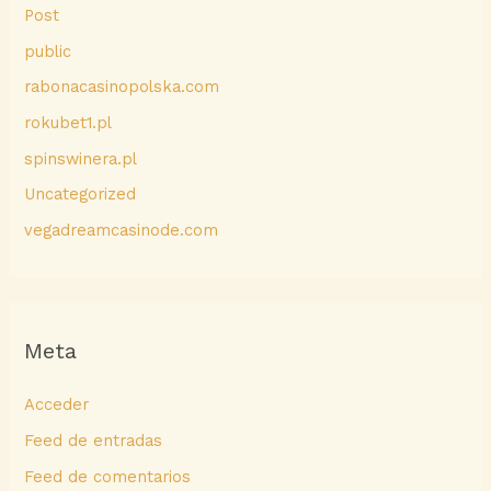
Post
public
rabonacasinopolska.com
rokubet1.pl
spinswinera.pl
Uncategorized
vegadreamcasinode.com
Meta
Acceder
Feed de entradas
Feed de comentarios