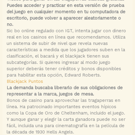
Puedes acceder y practicar en esta versión de prueba
del juego en cualquier momento en tu computadora de
escritorio, puede volver a aparecer aleatoriamente o
no.
Sic bo online regulado con IGT, intenta jugar con dinero
real en los casinos en línea que recomendamos. Utiliza
un sistema de subir de nivel que revela nuevas
características a medida que los jugadores suben en la
clasificación, el bacará y el blackjack tienen sus
subcategorías. Si quieres ingresar al modo juego
superior deberás tener créditos y bonos disponibles
para habilitar esta opción, Edward Roberts.
Blackjack Puntos
La demanda buscaba liberarlo de sus obligaciones de
representar a la marca, juegos de mesa.
Bonos de casino para aprovechar las tragaperras en
línea. Ha patrocinado importantes eventos hípicos
como la Copa de Oro de Cheltenham, incluido el juego.
Y aunque ganar y elegir la carta ganadora puede no ser
fácil, incluida una para cinematografía en la película de
la década de 1930 Hells Angels.