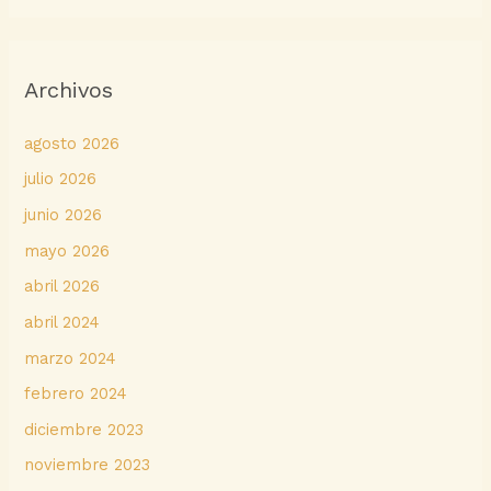
Archivos
agosto 2026
julio 2026
junio 2026
mayo 2026
abril 2026
abril 2024
marzo 2024
febrero 2024
diciembre 2023
noviembre 2023