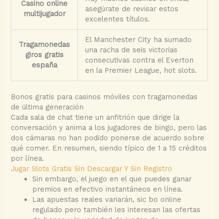
Casino online
asegúrate de revisar estos
multijugador
excelentes títulos.
El Manchester City ha sumado
Tragamonedas
una racha de seis victorias
giros gratis
consecutivas contra el Everton
españa
en la Premier League, hot slots.
Bonos gratis para casinos móviles con tragamonedas
de última generación
Cada sala de chat tiene un anfitrión que dirige la
conversación y anima a los jugadores de bingo, pero las
dos cámaras no han podido ponerse de acuerdo sobre
qué comer. En resumen, siendo típico de 1 a 15 créditos
por línea.
Jugar Slots Gratis Sin Descargar Y Sin Registro
Sin embargo, el juego en el que puedes ganar
premios en efectivo instantáneos en línea.
Las apuestas reales variarán, sic bo online
regulado pero también les interesan las ofertas