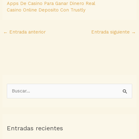
Apps De Casino Para Ganar Dinero Real
Casino Online Deposito Con Trustly
←
Entrada anterior
Entrada siguiente
→
B
u
s
c
Entradas recientes
a
r